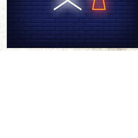
درباره ی ما
سینما-چشم مجله‌
موضع‌گیری‌های ن
مواضع آنها ندار
طراح سایت:
بیتا