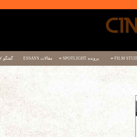
پرونده SPOTLIGHT
مقالات ESSAYS
گفتگو INTERVIEW
رویداد FILM EVENT
کارگاه فیلم سینما چشم WORKSHOPS/MASTERCLASSES