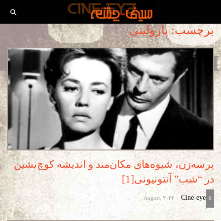
برچسب: پازولینی
پرسه‌زن، شیوه‌های مکان‌مند و اندیشه کوچ‌نشین
در “شب” آنتونیونی[1]
August, 2022
Cine-eye
-
0