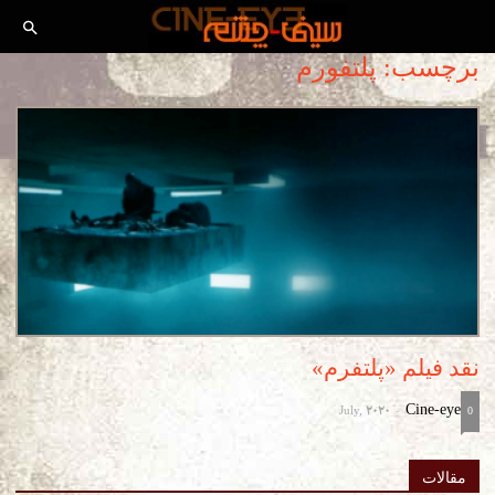
برچسب: پلتفورم
نقد فیلم «پلتفرم»
July, 2020
Cine-eye
-
0
مقالات