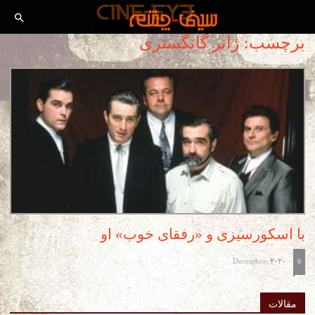
برچسب: ژانر گانگستری
با اسکورسیزی و «رفقای خوب» او
December, 2020
-
0
مقالات