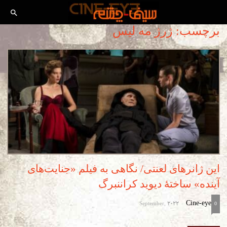
برچسب: ژرژ مه لیس
این ژانرهای لعنتی/ نگاهی به فیلم «جنایت‌های
آینده» ساختۀ دیوید کراننبرگ
September, 2022
Cine-eye
-
0