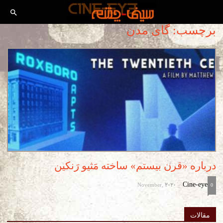
برچسب: گای مدن
درباره «قرن بیستم» ساخته مَثیو رَنکین
November, 2020
Cine-eye
-
0
مقالات