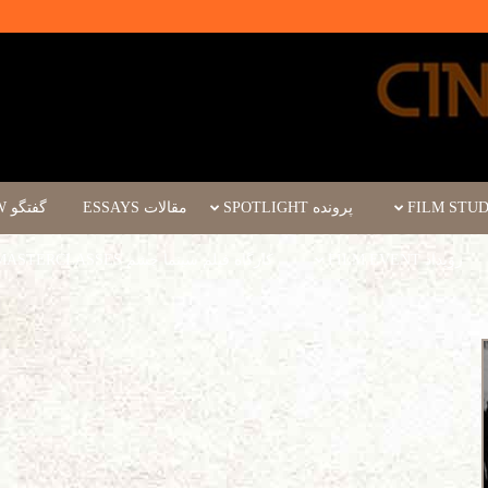
پرونده SPOTLIGHT
مقالات ESSAYS
گفتگو INTERVIEW
رویداد FILM EVENT
کارگاه فیلم سینما چشم WORKSHOPS/MASTERCLASSES