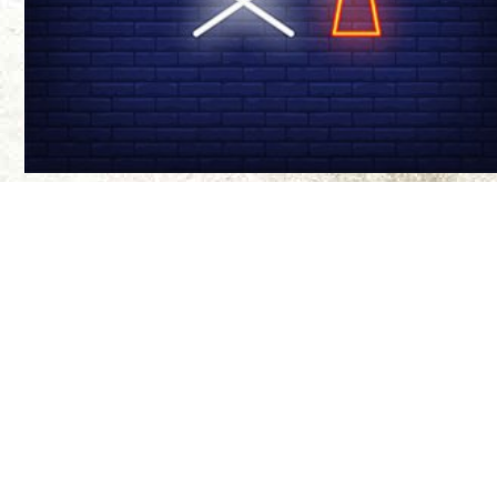
درباره ی ما
سینما-چشم مجله‌
موضع‌گیری‌های ن
مواضع آنها ندار
طراح سایت:
بیتا