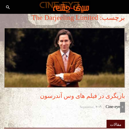
برچسب: The Darjeeling Limited
بازیگری در فیلم های وس آندرسون
September, 2019
Cine-eye
-
0
مقالات