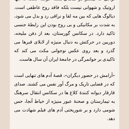
اروتیک و شهوانی نیست بلکه فاقد روح عاطفی است.
دیالوگ هایی که بین مه لقا و نراقی رد و بدل می شود،
به شدت بر مکانیکی و بی روح بودن این رابطۀ جنسی
تاکید دارد. در سکانس گورستان، بعد از دفن ملیحه،
دوربین در حرکتش به دنبال منیژه از لابلای قبرها می
گذرد و بعد روی عکس نوجوانی مکث می کند که
تاکیدی بر جوانمرگی در جامعۀ ایران آن سال هاست.
«آرامش در حضور دیگران»، قصۀ آدم های تنهایی است
که در فضایی تاریک و مرگ آور نفس می کشند. صدای
قارقار دیوانه کنندۀ کلاغ ها در سکانس انتقال سرهنگ
به تیمارستان و صحنۀ عبور منیژه از حیاط آنجا، حس
شومی دارد و بر شوربختی آدم های فیلم شهادت می
دهد.