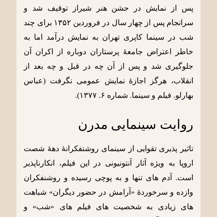
پس از نمایش در جشن هنر شیراز توقیف شد و
سرانجام پس از چهار سال در فروردین ۱۳۵۲ برای چند
شب در سینما کاپری تهران به نمایش درآمد اما به
خاطر اعتراض جامعۀ پرستاران دوباره از اکران آن
جلوگیری شد و پس از آن چه در قبل و چه بعد از
انقلاب، هرگز اجازۀ نمایش عمومی نگرفت (عباس
بهارلو. فیلم و سینما. شماره ۶. ۱۳۷۷).
روایت سینمایی مدرن
تاثیر پذیری تقوایی از سینمای روشنفکرانۀ دهۀ شصت
اروپا به ویژه آثار آنتونیونی در این فیلم، انکارناپذیر
است. آدم های تنها و به پوچی رسیده و روشنفکران
وازده و سرخوردۀ «آرامش در حضور دیگران» شباهت
های زیادی به شخصیت های فیلم های «شب» و