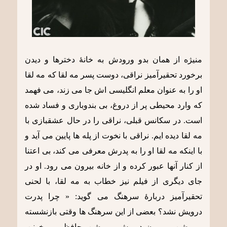
منیژه از همان بدو ورودش به خانۀ دخترها و دیدن
برخورد تحقیرآمیز نراقی، دوست پسر مه لقا که مه لقا
او را به عنوان معلم انگلیسی اش جا می زند، می فهمد
که وارد محیطی پر از دروغ، بی بندوباری و فساد شده
است. در سکانس قبلی، نراقی را در حال عشقبازی با
مه لقا دیده ایم. نراقی با نخوت از پله ها پایین می آید و
با اینکه مه لقا او را به پدرش معرفی می کند، بی اعتنا
از کنار آنها عبور کرده و از خانه بیرون می رود. او در
جای دیگری از فیلم نیز خطاب به مه لقا، با لحنی
تحقیرآمیز دربارۀ سرهنگ می گوید: « چرا پدرت
درویش نشد؟ بعضی از این سرهنگ ها وقتی بازنشسته
می شن می رن دوریش می شن. حافظ می خونن.