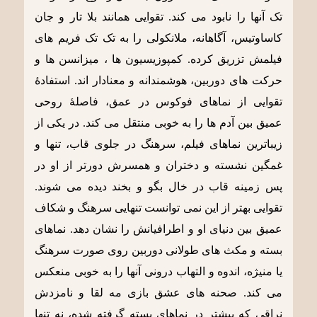
تک آنها را نابود می کند. تقوایی همانند بلا تار و جان
کاساوتیس، آگاهانه، ملانکولی را به تک تک فریم های
فیلمش تزریق کرده. کمپوزیسیون ها ، میزانسن ها و
حرکت های دوربین، هوشمندانه و معنادار اند. استفادۀ
تقوایی از نماهای فوکوس در عمق، فاصلۀ روحی
عمیق بین آدم ها را به خوبی منتقل می کند. در یکی از
زیباترین نماهای فیلم، سرهنگ در جلوی قاب، تنها و
غمگین نشسته و دختران و همسرش دورتر از او در
پس زمینه قاب در خال بگو و بخند دیده می شوند.
تقوایی بهتر از این نمی توانست تنهایی سرهنگ و شکاف
عمیق بین دنیای او و اطرافیانش را نشان دهد. نماهای
بسته و مکث های طولانی دوربین روی صورت سرهنگ
یا منیژه، اندوه و التهاب درونی آنها را به خوبی منعکس
می کند. صحنه های عشق بازی مه لقا و نامزدش
نراقی که بیشتر در نماهای بسته گرفته شده، نه تنها