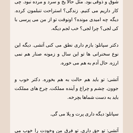
شوق و ذوقی بود. مثل حالا یخ و سرد و مرده نبود. چی
کار داریم می کنیم. زندگی؟ استراحت تنبلمون کرده.
دیگه چه امیدی مونده؟ اونوقت تو از من می پرسی با
کی لجی؟ چرا لجی؟ خب لجم دیگه.
دکتر سپانلو: بازم داری نطق می کنی آتشی. دیگه این
نوع سخنرانی ها تو این سال و زمونه صنار هم نمی
ارزه. حال آدم به هم می خوره.
آتشی: تو باید هم حالت به هم بخوره. دکتر خوب و
جوون. چشم و چراغ و آینده مملکت. چرخ های مملکت
باید به دست شماها بچرخه.
سپانلو: دیگه داری پرت و پلا می گی.
آتشی: تو حق داری. تو فرق من وخودت را خوب می