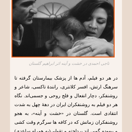
تاجی احمدی در خشت و آینه اثر ابراهیم گلستان
در هر دو فیلم، آدم ها از پزشک بیمارستان گرفته تا
سرهنگ ارتش، افسر کلانتری، رانندۀ تاکسی، شاعر و
روشنفکر، دچار انفعال و فلج روحی و جسمی‌اند. نگاه
هر دو فیلم به روشنفکران ایران در دهۀ چهل به شدت
انتقادی است. گلستان در «خشت و آینه»، به هجو
روشنفکران زمانش که در کافه ها سرگرم وقت کشی
و بیهوده گویی اند پرداخته و تقوایی(به همراه ساعدی)