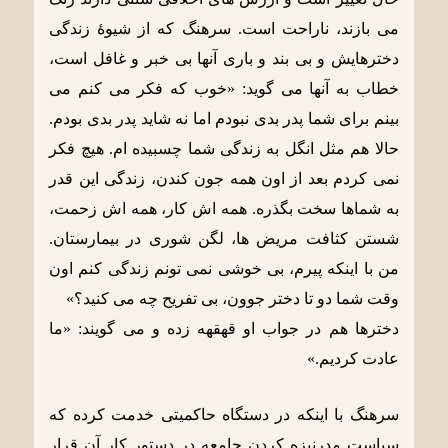
می بازند، ناراحت است. سرهنگ که از شیوۀ زندگی
دخترهایش و بی بند و باری آنها بی خبر و غافل است،
خطاب به آنها می گوید: «خوب که فکر می کنم می
بینم برای شما پدر بدی نبودم اما نه شاید پدر بدی بودم.
حالا هم مثل انگل به زندگی شما چسبیده ام. هیچ فکر
نمی کردم بعد از اون همه جون کندن، زندگی این قدر
به شماها سخت بگذره. همه اش کار، همه اش زحمت،
شستن کثافت مریض ها، لگن شوری در بیمارستان.
من با اینکه پیرم، بی خوشی نمی تونم زندگی کنم اون
وقت شما دو تا دختر جوون، بی تفریح چه می کنید؟»
دخترها هم در جواب او قهقهه زده و می گویند: «ما
عادت کردیم.»
سرهنگ با اینکه در دستگاه حاکمیتی خدمت کرده که
سیاست مدرنیزه کردن جامعه در دستور کار آن قرار