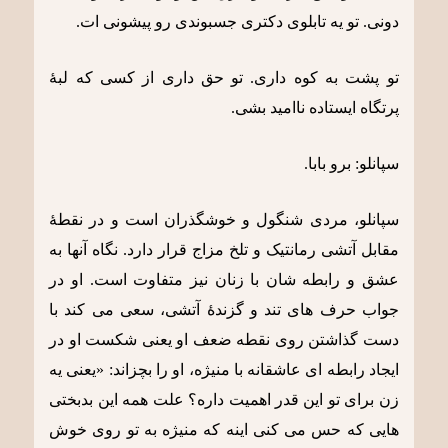
دونی. تو یه تابلوی دکتری جسبوندی رو پیشونی ات.
تو پشت به کوه داری. تو حق داری از کسی که لبۀ
پرتگاه ایستاده ناامید بشی.
سپانلو: برو بابا.
سپانلو، مردی شنگول و خوشگذران است و در نقطۀ
مقابل آتشی رمانتیک و تلخ مزاج قرار دارد. نگاه آنها به
عشق و رابطه شان با زنان نیز متفاوت است. او در
جواب حرف های تند و گزندۀ آتشی، سعی می کند با
دست گذاشتن روی نقطه ضعف او یعنی شکست او در
ایجاد رابطه ای عاشقانه با منیژه، او را بچزاند: «یعنی یه
زن برای تو این قدر اهمیت داره؟ علت همه این بدبختی
هایی که حس می کنی اینه که منیژه به تو روی خوش