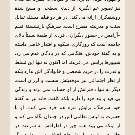
نیز تصویر غم انگیزی از دنیای سطحی و مسخ شدۀ
روشنفکران ارائه می کند. در هر دو فیلم مسئله تقابل
سنت و مدرنیته مطرح است. سرهنگِ بازنشستۀ فیلم
«آرامش در حضور دیگران»، فردی از طبقۀ نسبتاً بالای
جامعه است که روزگاری، شکوه و اقتدار خاصی داشته
و به گفتۀ خودش، هنگامی که در پادگان قدم می زد،
شیپورها برایش می غریدند اما اکنون نه تنها این تسلط
و قدرت را در حریم شخصی و خانوادگی اش ندارد بلکه
از نظر اجتماعی نیز موقعیتش سست و لرزان است.
دیگر نه تنها دخترانش از او حساب نمی برند و زندگی
بی قید و بند خود را دارند بلکه کلفت خانه نیز به گفتۀ
خود سرهنگ، برایش «تره هم خرد نمی کند». او با
حسرت به لباس نظامی اش در چمدان نگاه می کند و
از اینکه می بیند همه چیز در اطرافش به سرعت در
حال تغییر است و ارزش های اخلاقی سنتی دارند رنگ