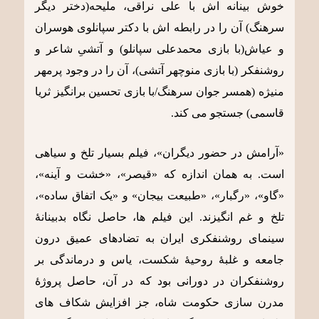
خوش بینانه اش با علی نراقی، ملیحه(دختر دیگر
سرهنگ) آن را در رابطه اش با دکتر سپانلوی هوسران
و عیاش(با بازی محمدعلی سپانلو) و آتشیِ شاعر و
روشنفکر (با بازی منوچهر آتشی)، آن را در وجود پرمهر
منیژه (همسر جوان سرهنگ/با بازی تحسین برانگیز ثریا
قاسمی) جستجو می کند.
«آرامش در حضور دیگران»، فیلم بسیار تلخ و سیاهی
است. به همان اندازه که «قیصر»، «خشت و آینه»،
«گاو»، «رگبار»، «طبیعت بیجان» و «یک اتفاق ساده»،
تلخ و غم انگیزند. این فیلم ها، حاصل نگاه بدبینانۀ
سینمای روشنفکری ایران به تضادهای عمیق درون
جامعه و غلبۀ روحیۀ شکست، یاس و درماندگی بر
روشنفکران در دورانی بود که در آن، حاصل پروژۀ
مدرن سازی حکومت شاه، جز افزایش شکاف های