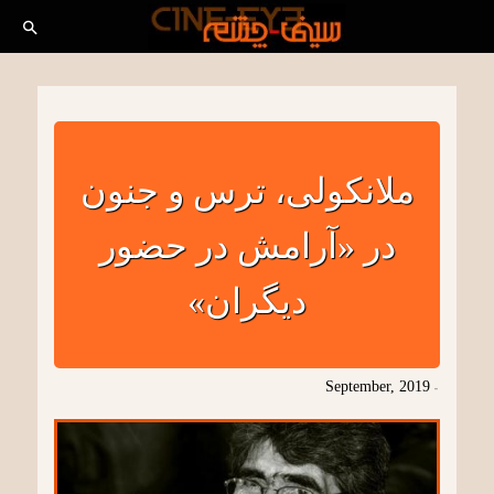
ملانکولی، ترس و جنون
در «آرامش در حضور
دیگران»
September, 2019
-