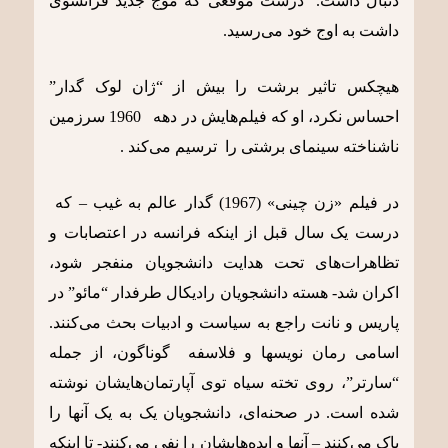
دنبال داشت. درست موقعی که موج جدید فرانسوی
داشت به اوج خود می‌رسید.
هیچکس تاثیر برشت را بیش از “ژان لوک گدار”
احساس نکرد، او که فیلم‌هایش در دهه 1960 سرزمین
ناشناخته سینمای برشتی را ترسیم می‌کند .
در فیلم «زن چینی» (1967) گدار عالم به غیب – که
درست یک سال قبل از اینکه فرانسه در اعتصابات و
تظاهرات‌های تحت هدایت دانشجویان منفجر شود،
اکران شد- هسته دانشجویان رادیکال طرفدار “مائو” در
پاریس و نانت راجع به سیاست و ادبیات بحث می‌کنند.
اسامی رمان نویسها و فلاسفه گوناگون، از جمله
“سارتر”، روی تخته سیاه توی آپارتمان‌هایشان نوشته
شده است. در صحنه‌ای، دانشجویان یک به یک آنها را
پاک می‌کنند – آنها و ایده‌هایشان را نفی می‌کنند- تا اینکه