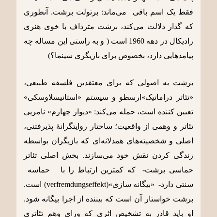
فقط یک اسم باقی می‌ماند: برتولت برشت. آنطوری
که گدار دلالت می‌کند، برشت مترداف با خوی هنری
رادیکال در دهه 1960 است ( و به راستی این مساله چه
پیامدهایی دارد، بخصوص برای بازیگری سینما؟)
برشت به اصولی که برای معتقدین فلسفه طبیعی،
«تئاتر دراماتیک»ارسطو و سیستم «استانیسلاوسکی»
تعیین کننده است، حمله می‌کند: «دیوار چهارم» نامریی
تئاتر و وهمی از واقعیت؛ ساختار روایتگرانۀ پذیرفتنی،
اصلی و شخصیته‌های همدلانه‌ای که بازیگران بواسطه
زندگی کردن نقش خود می‌سازند. بخش اصلی تئاتر
حماسی برشت- که کمترین ارتباط را با حماسه
سنتی دارد- «بیگانه سازی»(verfremdungseffekt) است.
برشت خواستار آن است که بیننده از اجرا بیگانه شود.
او باید قادر به تشخیص اثری که ورای وهم تئاتری