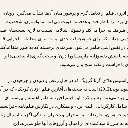
 انرژی فیلم از تعامل گرم و پرشور میان آن‌ها نشأت می‌گیرد. رونان،
 برد» را با ظرافت و هدفمند تقویت می‌کند. اما واستون، شخصیت
 هنرمندانه اجرا می‌کند و تیموتی شالامی نسبت به لاری نسخه‌های قبل
 همدمی جذاب که برای جو هیچوقت جدی نیست برای مخاطب، اجرایی قاب
فیلم در نقش ایمی ظاهر می‌شود، هنرمندی برجسته که به طور متقاعدکنن
ا بینش دلسوزانه مارمی(لورا درن) و سخت‌گیری‌ها، بدعنقی‌ها و
ی با فراست و نکته سنج بدل می‌شود.
انسیس ها”ی گرتا گرویگ که در حال رقص و دویدن و چرخیدن در
خیابان‌های نیویورک با موزیک “عشق مدرن” دیوید بویی(2012) است به صحنه‌های آغازین فیلم «زنان کوچک» که در 
 زیاد می‌دود ترسیم کرد. این فیلم اخیر، به طور آهسته و پیوسته ای،
شامل کارگردانی «لیدی برد» و همکاری در نگارش فیلم‌نامه «فرانسی
201) است: صمیمت شدید خواهران، تعارضات بین مادران و دختران، زندگی اگزیستانسیال زنا
ه طرز ناامیدکننده‌ای از امیال و آرزوهای آنها جلو می‌زند. این