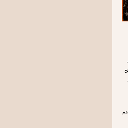
1868 تا کنون، پنج
هم