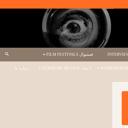
فستیوال FILM FESTIVALS
ادبیات LITERATURE REVIEW
درباره ما