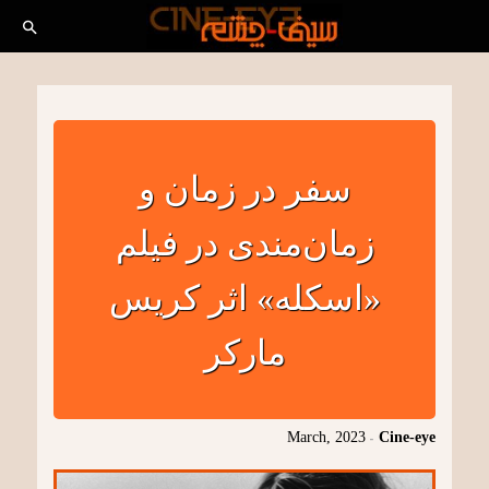
سفر در زمان و
زمان‌مندی در فیلم
«اسکله» اثر کریس
مارکر
March, 2023
-
Cine-eye