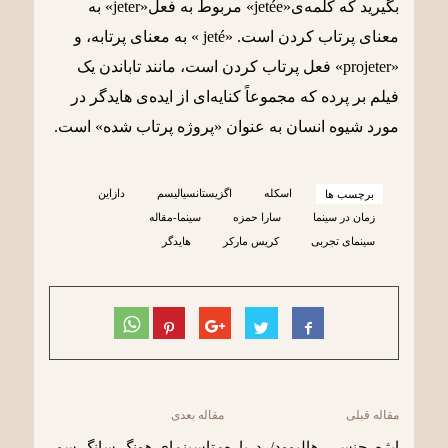
بگیرید که کلمه‌ی«jetée» مربوط به فعل«jeter» به
معنای پرتاب کردن است. «jeté » به معنای پرتابه، و
«projeter» فعل پرتاب کردن است، مانند تاباندن یک
فیلم بر پرده که مجموعاً کنایه‌ای از ایده‌ی هایدگر در
مورد شیوه انسان به عنوان «پروژه پرتاب شده» است.
اسکله
اگزیستانسیالیسم
دازاین
برچسب ها
زمان در سینما
سارا حمزه
سینما-مقاله
سینمای تجربی
کریس مارکر
هایدگر
مقاله قبلی
مقاله بعدی
ابژه جنسی هالیوود/ درباره
متاسینمای هونگ سانگ سو