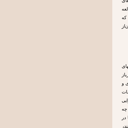
یزیونی٬ فیلمهای کوتاه٬ و اجراهای
رد مطالعه
فته‌اند که
‌از
ن شکلهای
 و «سرباز
ی و
شات
یی
 آمریکایی» ٬ «ازنفس‌افتاده» را تداعی می‌کنند. از سوی دیگر فاسبیندر همانند گدار تمایلات سیاسی داشت ٬ چه
در
ندر