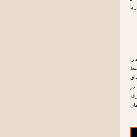
 با
 را
ه طبقه متوسط
یر بسیار گرفته‌است ولی در جزئیاتِ پرداخت ٬امضای
در
ی ارائه
 همان