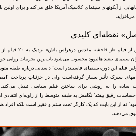
ی از آیکونهای سینمای کلاسیک آمریکا خلق می‌کند و برای اولین بار
ی‌افزاید.
صل» نقطه‌ای کلیدی
خود فاسبیندر می‌گوید در سال ۱۹۷۱ و پس از فیلم «از فاحشه مقدس درهراس باش» نزدیک به ۲۰ فیلم از
ن سینمای تبعید هالیوود محسوب می‌شود ناب‌ترین تجربیات روایی خود
در هالیوود انجام داد. «تاجر چهار فصل» که اولین فیلم این دوره سینمای فاسبیندر است٬ داستانی دربار
است که با آنکه در شکل روایت از ملودرامهای سیرک تأث
 ساده ‌را به روشی برای ساختن فیلم سیاسی تبدیل می‌کند. 
«تاجرچهارفصل» فاسبیندر بدون اینکه به‌دام احساسات رقیق بیفتد٬ نگاهش به طبقه متوسط را از زاویه‌ای انتقاد
می‌کند. دستفروشی ساده زندگیش تباه می‌شود٬ نه از این بابت که یک کارگر تحت ستم و فقیر است بلکه افراد
وق می‌دهند.