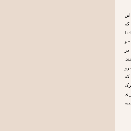
این
که
ایش به Lehrstuck
» و
در
نند.
د فاکس در مترو
فاکس که
ت صحنه را ترک
رای
ه استفاده کرده‌است تا سکانس‌های فیلم بیشتر به Lehrstuck شبیه