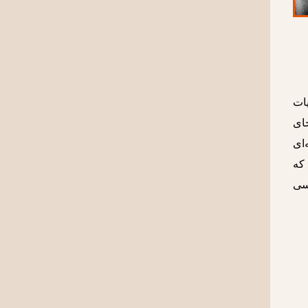
تجربیات
نما جای
با گدار بود. او معتقد بود که نگاه انتقادی به جامعه٬ آینه‌ای
 که
ای سیاسی