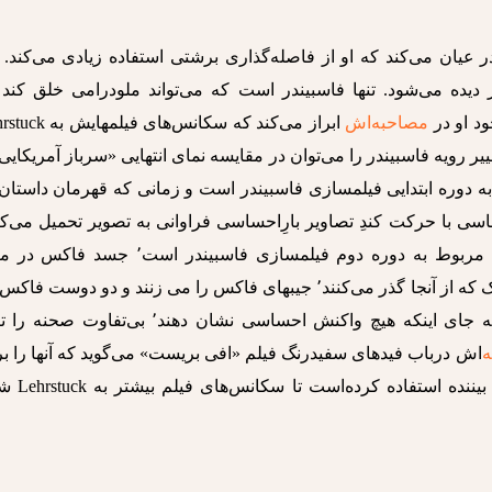
 عیان می‌کند که او از فاصله‌گذاری برشتی استفاده زیادی می‌کند. 
دیده می‌شود. تنها فاسبیندر است که می‌تواند ملودرامی خلق کند 
ود او در
مصاحبه‌اش
ابراز می‌کند که سکانس‌های فیلمه
ر رویه فاسبیندر را می‌توان در مقایسه نمای انتهایی «سرباز آمریکایی
 دوره ابتدایی فیلمسازی فاسبیندر است و زمانی که قهرمان داستان 
م کشته‌میشود٬‌موزیکی احساسی با حرکت کندِ تصاویر بارِاحساسی فراوانی به تصویر تحمیل می‌ک
اما در صحنه نهایی «فاکس و رفقایش» که مربوط به دوره دوم فیلمسازی فاسبیندر است٬ جس
درحالیکه خودکشی کرده دیده‌میشود. دو کودک که از آنجا گذر می‌کنند٬ جیبهای فاکس را می زنند و دو دوست 
از آنجا عبور می‌کنند بعد از دیدن جسدش به جای اینکه هیچ واکنش احساسی نشان دهند٬ بی‌تفاو
‌
اش درباب فیدهای سفیدرنگ فیلم «افی بریست» می‌گوید که آنها را ب
پرهیز از شکل‌گیری هرگونه فانتزی در ذهن بینند