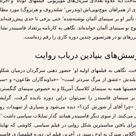
فیلمساز پرکار ما که در ۱۵ سال ۴۰ فیلم ساخت (به علاوه تعدادی سریال‌های تلو
صحنه‌ای و نمایشهای رادیویی)٬ بیش از بسیاری از همراهان موج‌نویی‌اش (وندرس٬ شلندروف و هرتزوگ) مو
قرار گرفته‌است و چندین و چند کتاب درباره تأثیر او بر سینمای آلمان نوشته‌شده٬ حتی برخی تا حدی پیش‌ر
وج نو سینمای آلمان خوانده‌اند. نگاهی به کارنامه پرتعداد فاسبیندر نشان
های نو در هنرتصویر چندین دوره کاری را رقم زده‌است.
رسش‌های بنیادین درباب روایت
فاسبیندر اولین فیلم بلندش را در ۱۹۶۹ ساخت. نگاهی به فیلمهای اولیه او٬ حضور ذهنی سرگردان درمیا
روایی غالب را نمایش می‌دهد. در سه فیلم بلندش «عشق از مرگ سردتر است»٬ «خداوندگاران طاعون»
ه‌شکل گیری شخصیتها همه به سینمای کلاسیک آمریکا و به خصوص سینمای گنگستر
ر تأثیر گدار بر سینمای فاسبندر را نمی‌توان دراین دوره نادیده گرفت. گرای
«چرا آقای آر شورش کرد؟» دیده می‌شود و بسیاری از تمهیدات روا
«سرباز
ای یافتن مناسبترین شکل روایی در فیلم سیاسی. کاوشی که نهایتا 
اگلاس سیرک به اوج رسید. در آخرین فیلم این دوره فیلمسازی فاسبی