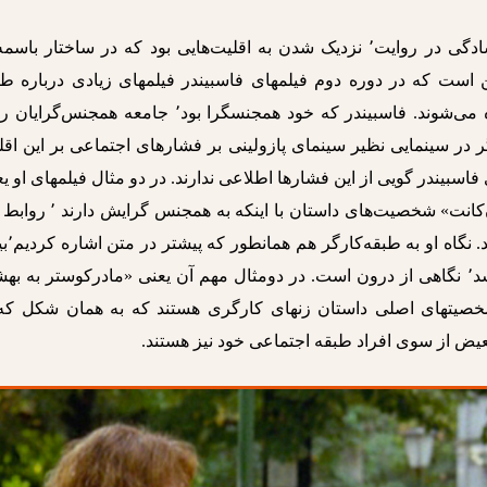
آنچه فاسبیندر از سیرک آموخت علاوه بر سادگی در روایت٬ نزدیک شدن به اقلیت‌هایی بود که در ساختار با
 است که در دوره دوم فیلمهای فاسبیندر فیلمهای زیادی درباره طب
کارگر٬ همجنس‌گرایان و اقلیتهای نژادی دیده می‌شوند. فاسبیندر که خود همجنسگرا بود٬ جامعه همجنس‌
 در سینمایی نظیر سینمای پازولینی بر فشار‌های اجتماعی بر این اق
ایان فیلمهای فاسبیندر گویی از این فشارها اطلاعی ندارند. در دو مثال فیلمهای او ی
«فاکس و رفقایش» و «اشکهای تلخ پترا فون‌کانت» شخصیت‌های داستان با اینکه 
از همان قواعد دگرجنس‌گرایا
از آنکه بر رودررویی با بورژوازی متمرکز باشد٬ نگاهی از درون است. در دومثال مهم آن یعنی «مادرکوستر به
صیتهای اصلی داستان زنهای‌ کارگری هستند که به همان شکل که 