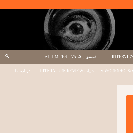
فستیوال FILM FESTIVALS
ادبیات LITERATURE REVIEW
درباره ما