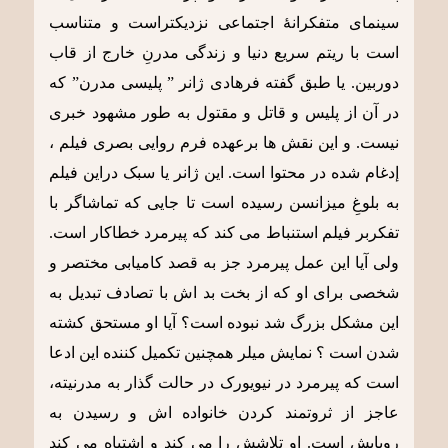
سینمای متفکرانۀ اجتماعی نزدیکتراست و متناسب
است با ریتم سریع دنیا و زندگی مدرنِ خارج از قاب
دوربین. یا طبق گفته فرهادی ژانر ” پلیسی مدرن” که
در آن از پلیس و قاتل و مقتول به طور مشهود خبری
نیست. و این نقش ها برعهده فرم روایی بصری فیلم ،
إدغام شده در محتوا است. این ژانر یا سبک دراین فیلم
به بلوغِ میزانسن رسیده است تا جایی که تماشاگر با
تفکربر فیلم استنباط می کند که پیرمرد خطاکار است.
ولی آیا این عمل پیرمرد جز به قصد کامیابی مختصر و
شخصی برای او که از بخت بد اش با تصادف تبدیل به
این مشکل بزرگ شد نبوده است؟ آیا او مستحق کشته
شدن است ؟ نمایش میلر همچنین تکمیل کننده این ادعا
است که پیرمرد در نیویورک در حالت گذار به مدرنیته،
عاجز از ثروتمند کردن خانواده اش و رسیدن به
رویایش است. او تلاشش را می کند و اشتباه می کند