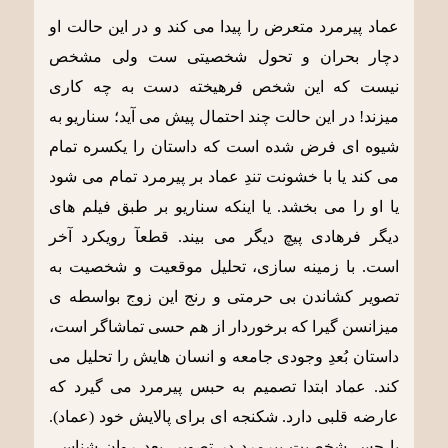
عماد پیرمرد متعرض را پیدا می کند و در این حالت او
دچار بحران و تحول شخصیتی ست ولی مشخص
نیست که این شخص فرهیخته دست به چه کاری
میزند! در این حالت چند احتمال پیش می آید؛ سناریو به
شیوه ای فرض شده است که داستان را یکسره تمام
می کند یا با خشونت تندِ عماد بر پیرمرد تمام می شود
یا او را می بخشد. یا اینکه سناریو بر طبق فیلم های
دیگر فرهادی پیچ دیگر می بیند. قطعآ رویکرد آخر
است. با زمینه سازی، تحلیل موقعیت و شخصیت به
تصویر کشاندن بی حرمتی و رنج این زوج بواسطه ی
میزانسن گیرا که برخوردار از هم حسی تماشاگر است،
داستان بُعدِ وجودی جامعه و انسان هایش را تحلیل می
کند. عماد ابتدا تصمیم به حبس پیرمرد می گیرد که
عارضه قلبی دارد. شکنجه ای برای پالایش خود (عماد).
با حسِ شخصیت پیرمرد در تصویر، بعد روان شناسی