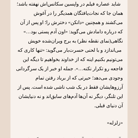
شاید عصاره فیلم در واپسین سکانس‌اش نهفته باشد؛
همان جا که نجات‌یافتگان همدیگر را در آغوش
می‌کشند و همچنین «دانکن» دخترش را؛ او پس از آن
که درباره دامادش می‌گوید: «اون آدم پستی بود…»
نگاهی(نمای نقطه نظر) به برج ویران‌شده خویش
می‌اندازد و با لحنی حسرت‌بار می‌گوید: «تنها کاری که
می‌تونیم بکنیم اینه که از خداوند بخواهیم تا دیگه این
فاجعه رو تکرار نکنه…». جمله او خبر از یک سرگردانی
وجودی می‌دهد؛ حیرتی که از برباد رفتن تمام
آرزوهایشان فقط در یک شب ناشی شده است. پس از
این تلنگر، دیگر نه آن‌ها آدم‌های سابق‌اند و نه دنیایشان
آن دنیای قبلی.
«زلزله»