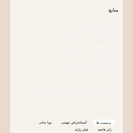
منابع:
تاریخ سینمای جهان، حسین یعقوبی، نشر روزنه
تاریخ سینما، دیوید بوردول و کریستین تامسون، ترجمه
روبرت صافاریان، نشر مرکز
واپسین عصر طلایی هالیوود، جاناتان کرشنر، ترجمه
نریمان افشاری، نشر بیدگل
رویای آمریکایی: درون‌مایه‌های اساسی سینمای
آمریکا، میشل سیوتا، ترجمه نادر تکمیل‌همایون، نشر
چشمه
کابوس آمریکایی: درون‌مایه‌های اساسی سینمای
آمریکا، میشل سیوتا، ترجمه نادر تکمیل‌همایون، نشر
چشمه
آسمانخراش جهنمی
پویا جنانی
برچسب ها
ژانر فاجعه
فیلم زلزله