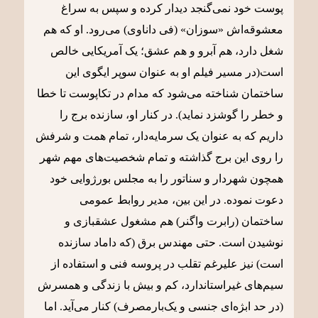
پوست خود نمی‌گنجد دیدار کرده و سپس به سراغ
معشوقه‌اش «سوزان» (فی داناوی) می‌رود. او که هم
شغل دارد، هم آبرو و هم عشق؛ یک آمریکایی خالص
است(در مسیر فیلم او به عنوان سوپر ایگوی این
ساختمان شناخته می‌شود که مدام در تکاپوست تا خطا
و خطر را گوشزد نماید). در کنار او، سازنده برج را
داریم که به عنوان یک سرمایه‌دار، تمام همت و شرفش
را روی این برج گذاشته و تمام شخصیت‌های مهم شهر
همچون شهردار و سناتور را به مجلس بورژوایی خود
دعوت نموده. در این بین، مدیر روابط عمومی
ساختمان (رابرت واگنر) هم مشغول عشقبازی و
نوشیدن است. حتی مهندس برق (که داماد سازنده
است) نیز علیرغم تقلب در پروسه فنی و استفاده از
سیم‌های غیراستاندارد، کم و بیش با زندگی و همسرش
(در حد ابژه‌ای جنسی و یک‌بارمصرف) کنار می‌آید. اما