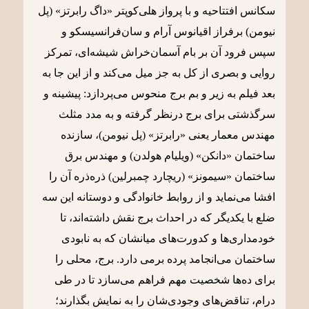
سکانس افتتاحیه و با پرواز هلی‌کوپتر «داگ رابرتز» (پل
نیومن) برفراز اقیانوس آرام و سان‌فرانسیسکو و
سپس فرود آن بر بام آسمان‌خراش شیشه‌ای، تمرکز
روایی و بصری از کل به جز میل می‌کند و از این جا به
بعد فیلم به زیر و بم برج منحوس می‌پردازد: پیشینه و
سرگذشتی برای برج درنظر گرفته و به مدد مثلث
مهندس معمار یعنی «رابرتز» (پل نیومن)، سازنده
ساختمان «دانکن» (ویلیام هولدن) و مهندس برق
ساختمان «سیمونز» (ریچارد چمبرلین) ذره‌ذره آن را
افشا می‌نماید و از روابط خانوادگی و دوستانه‌ این سه
ضلع با یکدیگر که در احداث برج نقش داشته‌اند، تا
خودمداری‌ها و کدورت‌های میانشان که به نابودی
ساختمان می‌انجامد پرده برمی دارد. برج، محلی را
برای ده‌ها شخصیت مهم فراهم می‌سازد تا در طی
درام، تناقض‌های وجودی‌شان را به نمایش بگذارند؛