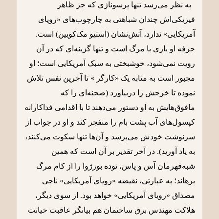
به نظر می‌رسد تنها پرسوناژی که جز ظاهر
فیزیکی‌اش چندان شباهتی به چارچوب‌های «رویای
آمریکایی» ندارد، آتش‌نشان (استیو مک‌کویین) است.
حرفه او بازی با مرگ است و تنها گزینه‌ای که در آن
رویت نمی‌شود، خوشبختی به سبک آمریکایی است؛ او
مجبور است به مثابه یک «کارگر » تا آخرین نفس تلاش
نموده تا خرجش را دربیاورد (صحنه‌ای را که
مافوق‌هایش به او دستور می‌دهند تا با اقدامی فداکارانه
کپسول‌های آب پشت بام را منفجر کند و او در جواب از
سرنوشت خودش می‌پرسد و آن‌ها تنها سکوت می‌کنند،
به یاد آورید). در آخر تقدیر بر آن است که همین
شبه‌قهرمان آس و پاس، توده بورژوا را از کام مرگ
برهاند؛ به عبارتی، نقیضه «رویای آمریکایی» ناجی
مصداق «رویای آمریکایی» خواهد بود. از سوی دیگر،
هلاکت مهندس برق ساختمان هم بیانگر عاقبت خیانت