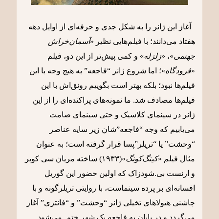
آغاز این ژانر را به شکل جدی و حرفه‌ای از اوایل دهه
هفتاد می‌دانند؛ با فیلم‌هایی نظیر «
آسمان‌خراش
جهنمی
»، «
زلزله
» و کمی پیش‌تر از این دو، فیلم
«
فرودگاه
»؛ اما شروع ژانر “فاجعه” به هیچ وجه با این
فیلم‌ها نبود؛ بلکه بهتر است بگوییم رونق‌اش با این
فیلم‌ها مصادف شد. ما نمونه‌های پراکنده‌ای را از این
ژانر در سینمای کلاسیک و حتی سینمای صامت
می‌یابیم که وجه “فاجعه”شان زیر سایه عناصر
“وحشت” یا “تریلر”پسا قرار گرفته است؛ به عنوان
مثال فیلم «
کینگ‌کونگ
»(۱۹۳۳) ساخته مریان سی کوپر
و ارنست بی.شودزاک که اولین حضور این گوریل
افسانه‌ای بر پرده سینماست، با روایتی تریلرگونه و با
چاشنی هیولاهای تخیلی ژانر “وحشت” و “فانتزی” آغاز
می‌گردد و در پایان به فاجعه یک شهر ختم می‌شود.