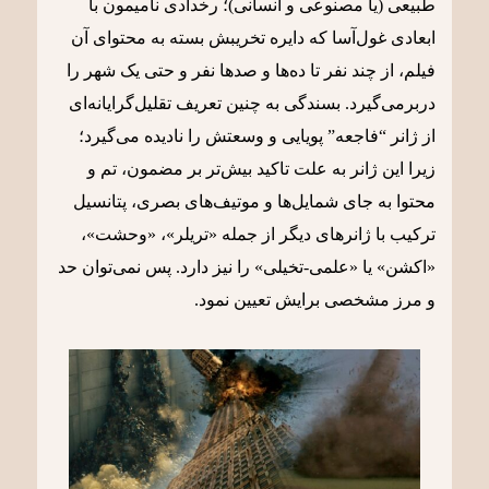
طبیعی (یا مصنوعی و انسانی)؛ رخدادی نامیمون با
ابعادی غول‌آسا که دایره تخریبش بسته به محتوای آن
فیلم، از چند نفر تا ده‌ها و صدها نفر و حتی یک شهر را
دربرمی‌گیرد. بسندگی به چنین تعریف تقلیل‌گرایانه‌ای
از ژانر “فاجعه” پویایی و وسعتش را نادیده می‌گیرد؛
زیرا این ژانر به علت تاکید بیش‌تر بر مضمون، تم و
محتوا به جای شمایل‌ها و موتیف‌های بصری، پتانسیل
ترکیب با ژانرهای دیگر از جمله «تریلر»، «وحشت»،
«اکشن» یا «علمی-تخیلی» را نیز دارد. پس نمی‌توان حد
و مرز مشخصی برایش تعیین نمود.