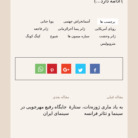
) ادامه دارد…)
آسمانخراش جهنمی
پویا جنانی
برچسب ها
رویای آمریکایی
ژانر پسا آخرالزمانی
ژانر فاجعه
ژانر وحشت
سیاره میمون ها
شیوع
کینگ کونگ
متروپولیس
مقاله قبلی
مقاله بعدی
به یاد ماری ژوزه‌نات، ستارۀ
جایگاه رفیع مهرجویی در
سینما و تئاتر فرانسه
سینمای ایران