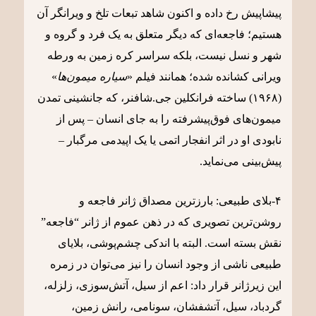
پیشاپیش رخ داده و اکنون شاهد تبعات تلخ و ویرانگر آن
هستیم؛ فاجعه‌ای که دیگر متعلق به یک فرد و گروه و
شهر و نسل نیست، بلکه سراسر کره زمین به ورطه
ویرانی کشانده شده؛ همانند فیلم «
سیاره میمون‌ها
»
(۱۹۶۸) ساخته فرانکلین جی.شافنر، که جانشینی تمدن‌
میمون‌‌های فوق‌پیشرفته را به جای انسان – پس از
نابودی او در اثر انفجار اتمی یا یک اپیدمی مرگبار –
پیش‌بینی می‌نماید.
۴-بلای طبیعی: بارزترین مصداق ژانر فاجعه و
روشن‌ترین تصویری که در ذهن عموم از ژانر “فاجعه”
نقش بسته است. البته با اندکی چشم‌پوشی، بلایای
طبیعی ناشی از وجود انسان را نیز می‌توان در زمره
این زیرژانر قرار داد: اعم از سیل، آتش‌سوزی، زلزله،
گردباد، سیل، آتشفشان، سونامی، رانش زمین،