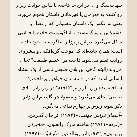
شهاب‌سنگ و … در این جا فاجعه با لباس حوادث زیر و
رو کننده به قهرمان یا قهرمانان داستان هجوم می‌برد.
یعنی به عکس یک داستان معمولی که از تضاد و
کشمکش پروتاگونیست با آنتاگونیست حادثه یا حوادثی
شکل می‌گیرد، در این زیرژانر آنتاگونیست خود حادثه
است؛ همان حادثه‌ای که موجب گره‌افکنی و پیشروی
روایت فیلم می‌شود. فاجعه در “خشم طبیعت” تجلی
می‌یابد (البته گاهی این بلای طبیعی ناشی از یک اشتباه
انسانی است که در ادامه بدان خواهیم پرداخت.)؛
شناخته‌شده‌ترین آثار ژانر “فاجعه” در زیر-ژانر “بلای
طبیعی” جای می‌گیرند و معمولا هر گاه نام این ژانر
ذکر شود، زیر-ژانر چهارم تداعی می‌گردد:
«
آسمان‌خراش جهنمی
» (۱۹۷۴) اثر جان گیلرمن،
«
زلزله
» (۱۹۷۴) ساخته مارک رابسون، «
ماجرای
پوزیدون
» (۱۹۷۲) اثر رونالد نیم، «
تایتانیک
» (۱۹۹۷)