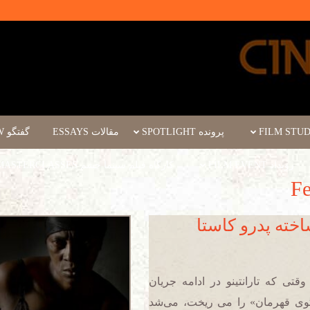
پرونده SPOTLIGHT
مقالات ESSAYS
گفتگو INTERVIEW
رویداد FILM EVENT
کارگاه فیلم سینما چشم WORKSHOPS/MASTERCLASSES
ساخته پدرو کاستا
قتی که تارانتینو در ادامه جریان
گوی قهرمان» را می ریخت، می‌شد