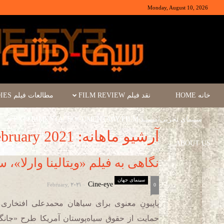
Monday, August 10, 2026
خانه HOME
نقد فیلم FILM REVIEW
مطالعات فیلم FILM STUDIES
سینمای تجربی/مستند EXPERIMENTA/ DOCUMENTARY FILM
آرشیو ماهانه: February 2021
ABOUT US
نگاهی به فیلم «ویتالینا وارلا»، 
سینمای جهان
February, 2021
Cine-eye
-
0
پاپیونِ معنوی برای سیاهان محمدعلی افتخاری و
حمایت از حقوق سیاه‌پوستان آمریکا طرح «جان