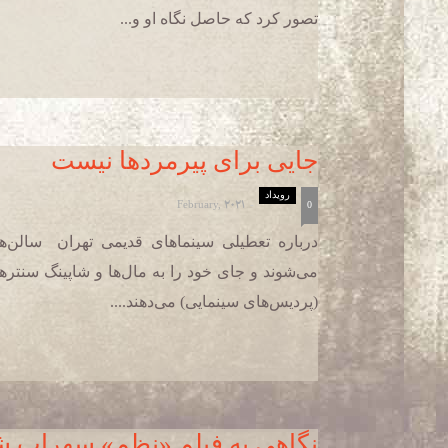
تصور کرد که حاصل نگاه او و...
جایی برای پیرمردها نیست
رویداد
February, 2021
-
0
درباره تعطیلی سینماهای قدیمی تهران سالن‌ه
می‌شوند و جای خود را به مال‌ها و شاپینگ سنتر
(پردیس‌های سینمایی) می‌دهند....
نگاهی به فیلم «نظم» سهراب ش