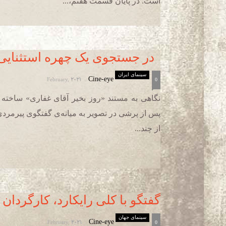
است. در پایان قسمت هفتم،...
در جستجوی یک چهره استثنایی ت
سینمای ایران
February, 2021
Cine-eye
-
0
نگاهی به مستند «روز بخیر آقای غفاری» ساخته پ
پس از پرشی در تصویر به میانه‌ی گفتگوی پیرمرد
از چند...
گفتگو با کلی رایکارد، کارگردان
سینمای جهان
February, 2021
Cine-eye
-
0