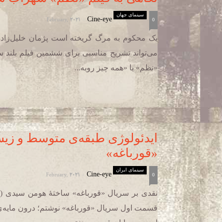
سینمای جهان
February, 2021
Cine-eye
-
0
یک محکوم به مرگ گریخته است پژمان خلیل‌زاد
می‌تواند تشریح مناسبی برای ششمین فیلم بلند 
«نظم» یا «همه چیز روبه...
ایدئولوژی طبقه‌ی متوسط و زیس
«قورباغه»
سینمای ایران
February, 2021
Cine-eye
-
0
نقدی بر سریال «قورباغه» ساختۀ هومن سیدی (
قسمت اول سریال «قورباغه» نوشتم؛ درون مایه‌