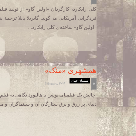
کلی رایکارد، کارگردان «اولین گاو» از تولید 
فردگرایی آمریکایی می‌گوید. گابریلا پایلا ترجمۀ 
«اولین گاو» ساخته‌ی کلی رایکارد...
همشهری «منک»
سینمای جهان
February, 2021
-
0
چالش یک فیلمنامه‌نویس با هالیوود نگاهی به فیلم 
دنیای پر زرق و برق ستارگان آن و سینماگران و مسا