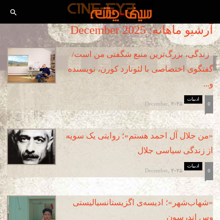
آرشیو ماهانه: December 2025
زندگی، بزرگ‌ترین منبع شگفتی من است/
گفتگوی اختصاصی با لئونارد کورن، نویسنده
و...
ادبیات
December, 2025
0
«من جلال آل احمد هستم»؛ روایتی یک سویه
از زندگی سیاسی جلال
ادبیات
December, 2025
0
«شهاب‌شهر»؛ ادیسه‌ی اگزیستانسیالیستی
وس اندرسون