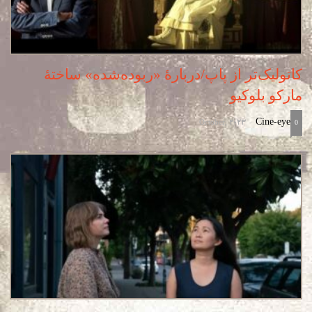
کاتولیک‌تر از پاپ/دربارۀ «ربوده‌شده» ساختۀ
مارکو بلوکیو
October, 2023
Cine-eye
-
0