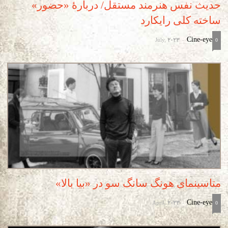
حدیث نفس هنرمند مستقل/ دربارۀ «حضور»
ساخته کلی رایکارد
July, 2023
Cine-eye
-
0
متاسینمای هونگ سانگ سو در «بیا بالا»
April, 2023
Cine-eye
-
0