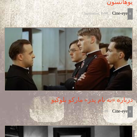
یوهانسون
September, 2022
Cine-eye
-
0
درباره «به نام پدر» مارکو بلوکیو
July, 2022
Cine-eye
-
0