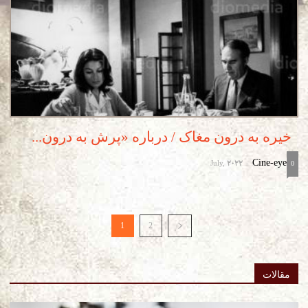
خیره به درون مغاک / درباره «پرش به درون...
July, 2022
Cine-eye
-
0
1
2
مقالات