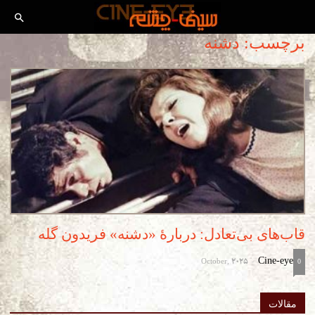
برچسب: دشنه
قاب‌های بی‌تعادل: دربارۀ «دشنه» فریدون گله
October, 2025
Cine-eye
-
0
مقالات