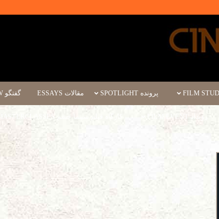
پرونده SPOTLIGHT
مقالات ESSAYS
گفتگو INTERVIEW
رویداد FILM EVENT
کارگاه فیلم سینما چشم WORKSHOPS/MASTERCLASSES