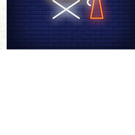
درباره ی ما
سینما-چشم مجله‌
موضع‌گیری‌های ن
مواضع آنها ندار