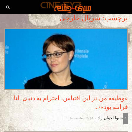
برچسب: سریال خارجی
«وظیفه من در این اقتباس، احترام به دنیای النا
فرانته بود»/...
November, 2025
شیوا اخوان راد
-
0