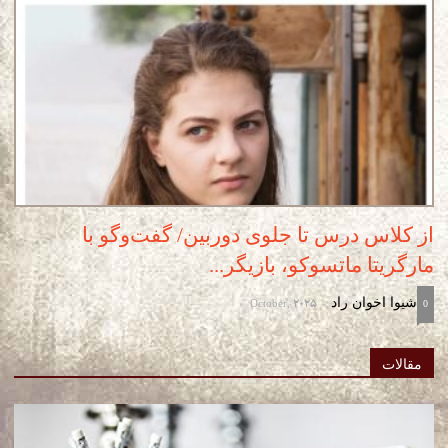
از کلاس درس تا جلوی دوربین/ گفت‌وگو با
مارگریتا ماتسوکو، بازیگر...
October, 2025
شیوا اخوان راد
-
0
مقالات