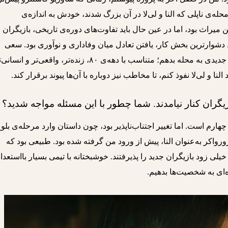
ه‌ی ناپلی که النا و لی‌لا در آن بزرگ شدند، خودش به اندازه‌ی
یراث بود، اما در عین حال باید تفاوت‌های دوره‌ی تاریخی، بازیگران
 دشوارترین بخش کار، یافتن تعادل میان وفاداری و نوآوری بود. سعی
کردم فضای آشنا را نگه دارم اما رنگ و بافت جدیدی به محله بدهم؛ متناسب با دهه‌ی ۸۰، زنده‌تر، واقعی‌تر و ان
و لی‌لا نفوذ کنم، تا مخاطب نیز دوباره با آن‌ها پیوند برقرار کند.
ازیگران کنار نیامدند. شما چطور با این مسئله مواجه شدید؟
ارم است. اما تغییر اجتناب‌ناپذیر بود، چون داستان وارد مرحله‌ی بلو
واکر به‌عنوان النا، پیش از ورود من گرفته شده بود. طبیعی بود که
خیلی زود بازیگران جدید را پذیرفتند. خوشبختانه با تیمی بسیار بااستعداد
ه‌ای به شخصیت‌ها بدهیم.