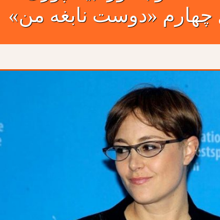
چهارم «دوست نابغه من»