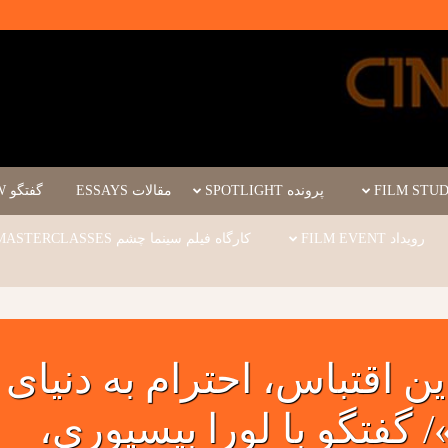
پرونده SPOTLIGHT
مقالات ESSAYS
گفتگو INTERVIEW
رویداد FILM EVENT
کارگاه فیلم سینما چشم WORKSHOPS/MASTERCLASSES
ن اقتباس، احترام به دنیای
»/ گفتگو با لورا بیسپوری،