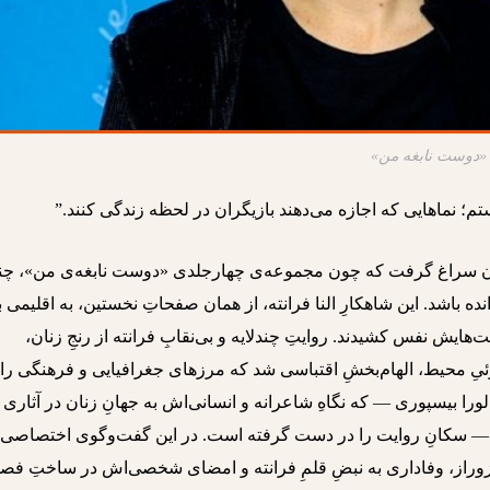
 «دوست نابغه من»
م؛ نماهایی که اجازه می‌دهند بازیگران در لحظه زندگی کنند.”
‌توان سراغ گرفت که چون مجموعه‌ی چهارجلدی
«دوست نابغه‌ی من»
، چن
ده باشد. این شاهکارِ النا فرانته، از همان صفحاتِ نخستین، به اقلیمی 
هایش نفس کشیدند. روایتِ چندلایه و بی‌نقابِ فرانته از رنجِ زنان،
یِ محیط، الهام‌بخشِ اقتباسی شد که مرزهای جغرافیایی و فرهنگی را
لورا بیسپوری — که نگاهِ شاعرانه و انسانی‌اش به جهانِ زنان در آثاری
 سکانِ روایت را در دست گرفته است. در این گفت‌وگوی اختصاصی، 
زوراز، وفاداری به نبضِ قلمِ فرانته و امضای شخصی‌اش در ساختِ فص