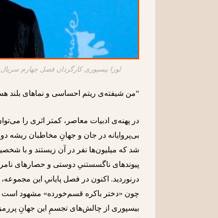
لورا بیسپوری کارگردان فصل چهارم سریال
“من شیفته‌ی ریتم احساسی و نماهای بلند هست
در پهنه‌ی ادبیات معاصر، کمتر اثری را می
بی‌پروایانه در جان و جهانِ مخاطبان ریشه دوان
شد که میلیون‌ها نفر در آن زیستند و با شخصیت‌
پیوندهای ناگسستنیِ دوستی و حصارهای نامرئ
درنوردید. اکنون در فصل پایانیِ این مجموعه، 
چون «دختر باکره قسم‌خورده» مشهود است —
بیسپوری از چالش‌های تجسمِ این جهانِ پررم