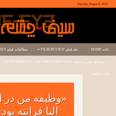
Saturday, August 8, 2026
خانه HOME
نقد فیلم FILM REVIEW
مطالعات فیلم FILM STUDIES
سینمای تجربی/مستند EXPERIMENTA/ DOCUMENTARY FILM
ABOUT US
«وظیفه من در ای
النا فرانته بود