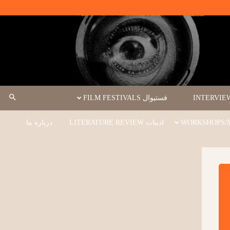
فستیوال FILM FESTIVALS
ادبیات LITERATURE REVIEW
درباره ما