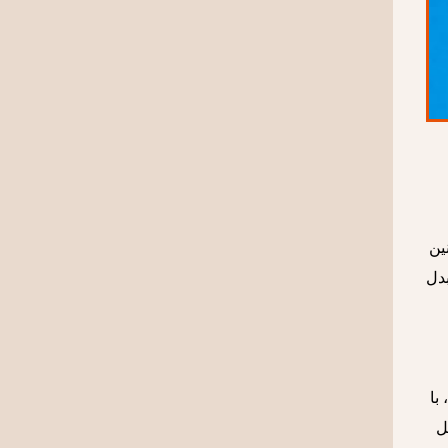
ین
بدل
با
ل