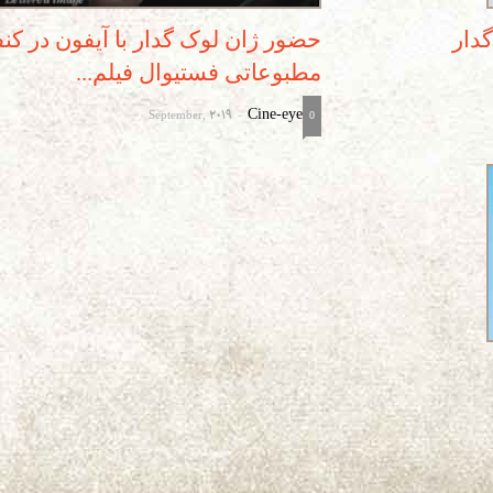
دار
حضور ژان لوک گدار با آیفون در ک
مطبوعاتی فستیوال فیلم...
September, 2019
Cine-eye
-
0