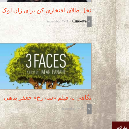
نخل طلای افتخاری کن برای ژان لوک گ
September, 2019
Cine-eye
-
0
نگاهی به فیلم «سه رخ» جعفر پناهی
September, 2018
-
0
مقالات