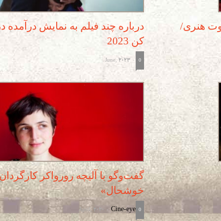
وت هنری/
درباره چند فیلم به نمایش درآمده د
کن 2023
June, 2023
-
0
گفت‌وگو با آلیچه رورواکر کارگردان
خوشحال»
April, 2020
Cine-eye
-
0