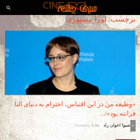
برچسب: لورا بیسپوری
«وظیفه من در این اقتباس، احترام به دنیای النا
فرانته بود»/...
November, 2025
شیوا اخوان راد
-
0