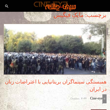
برچسب: مایک فیگیس
همبستگی سینماگران بریتانیایی با اعتراضات زنان
در ایران
October, 2022
Cine-eye
-
0