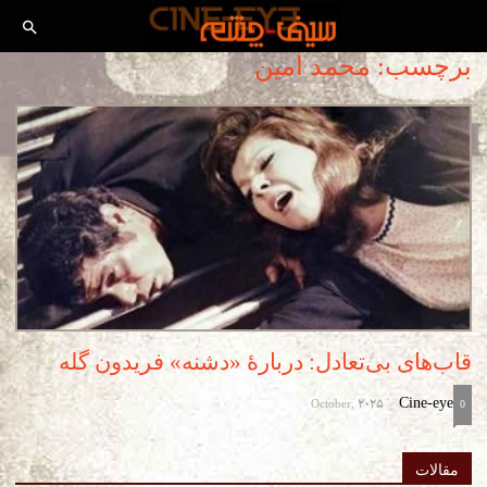
برچسب: محمد امین
قاب‌های بی‌تعادل: دربارۀ «دشنه» فریدون گله
October, 2025
Cine-eye
-
0
مقالات