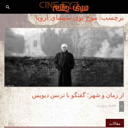
برچسب: موج نوی سینمای اروپا
از زمان و شهر؛ گفتگو با ترنس دیویس
October, 2023
-
0
مقالات