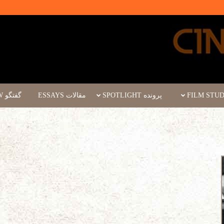
پرونده SPOTLIGHT
مقالات ESSAYS
گفتگو INTERVIEW
رویداد FILM EVENT
کارگاه فیلم سینما چشم WORKSHOPS/MASTERCLASSES