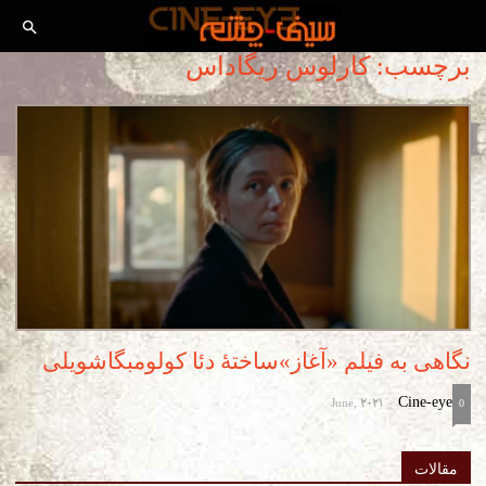
برچسب: کارلوس ریگاداس
نگاهی به فیلم «آغاز»ساختۀ دئا کولومبگاشویلی
June, 2021
Cine-eye
-
0
مقالات