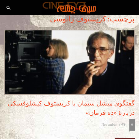
برچسب: کریستوف زانوسی
گفتگو‌ی میشل سیمان با کریستوف کیشلوفسکی
دربارۀ «ده فرمان»
November, 2023
-
0