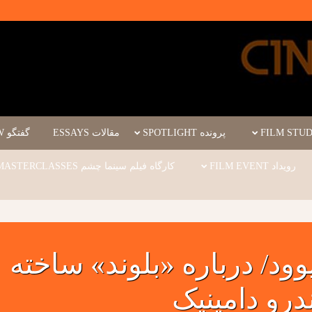
پرونده SPOTLIGHT
مقالات ESSAYS
گفتگو INTERVIEW
رویداد FILM EVENT
کارگاه فیلم سینما چشم WORKSHOPS/MASTERCLASSES
ود/ درباره «بلوند» ساخته
درو دامینیک