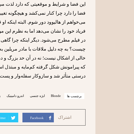
این فضا و شرایط و موقعیتی که دارد لذت می‌
فضا را دارد چرا کنار نمی‌کشد و هیچگونه تغیی
می‌خواهم از هالیوود دور شوم. البته اینکه او
فریاد خود را نشان می‌دهد اما به نظرم ا
در فیلم مطرح می‌شود. دیگر اینکه چرا گاهی 
چیست؟ به چه دلیل ملاقات با مادر مریلین به 
خالی از اشکال نیست؛ نه در آن حد بزرگ و در
که پیرامونش شکل گرفته کم‌مایه و مبتذل است
درستی متأثر شد و سازوکار سفله‌وار و پست ه
Blonde
ابژه جنسی
اندرو دامینیک
ب
برچسب ها
اشتراک
itter
Facebook