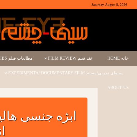
Saturday, August 8, 2026
خانه HOME
نقد فیلم FILM REVIEW
مطالعات فیلم FILM STUDIES
سینمای تجربی/مستند EXPERIMENTA/ DOCUMENTARY FILM
ABOUT US
ابژه جنسی هالیو
ان