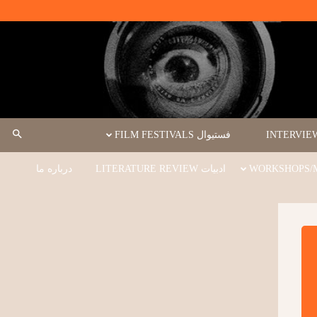
فستیوال FILM FESTIVALS
ادبیات LITERATURE REVIEW
درباره ما