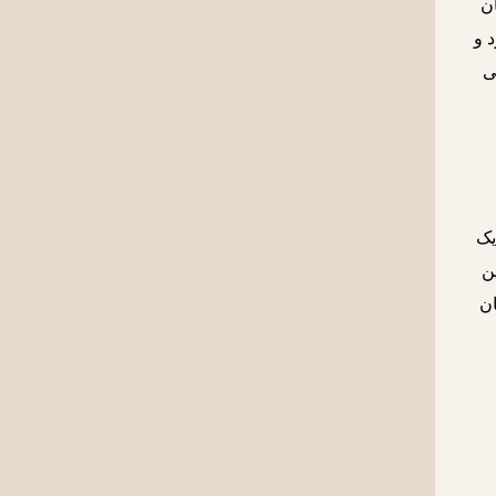
ن
 و
ی
یک
ن
ان