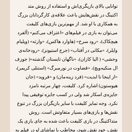
توانایی بالای بازیگری‌اش و استفاده از روش متد
اکتینگ در نقش‌هایش باعث علاقه‌ی کارگردانان بزرگ
به همکاری با او شد. از مهم‌ترین بازی‌های کلیفت
می‌توان به بازی در فیلم‌های «اعتراف می‌کنم» (آلفرد
هیچکاک)، «رود سرخ» (هاوارد هاکس)، «وارثه» (ویلیام
وایلر)، «مکانی در آفتاب» (جرج استیونز)، «رودخانه‌ی
وحشی» ( الیا کازان)، «ناگهان تابستان گذشته»( جوزف
ال منکیه‌ویچ)، «قضاوت در نورمبرگ» (استنلی کریمر)،
«از اینجا تا ابدیت» (فرد زینه‌مان) و «فروید» (جان
هیوستون) اشاره کرد. کلیفت، چهار مرتبه نامزد
جایزه‌ی اسکار شد ولی در کسب جایزه توفیقی پیدا
نکرد. وجه تمایز کلیفت با سایر بازیگران بزرگ در تنوع
نقش‌ها و بازی‌های بسیار متفاوتش است. روش
متداکتینگ در بازی کلیفت باعث شده به جای بازی یک
نقش، خود نقش شود، مخاطب با تماشای او در فیلم به