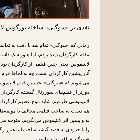
نقدی بر «سوگلی» ساخته یورگوس لا
زمانی که «سوگلی» تمام شد با دقت به تماشای ت
مقام کارگردان دیده بودم، اما هنوز شک داشت
لانتیموس. دیدن چنین فیلمی از کارگردان یونان
آثار پیشین کارگردان است. چه به لحاظ فرم و
می‌شویم که «سوگلی» نخستین فیلم لانتیموس
دورتر از فیلم‌های سوررئال گذشته کارگردان می‌
لانتیموسی طرفیم. شاید موج عظیم کارگردانان
هم دست به ساخت فیلمی مخالف با مولفه‌های 
به واپسین اثر لانتیموس می‌نگریم، متوجه می‌
را تا حدودی به قصد گیشه ساخته اما هنوز رگ
«سوگلی» باقی مانده است.