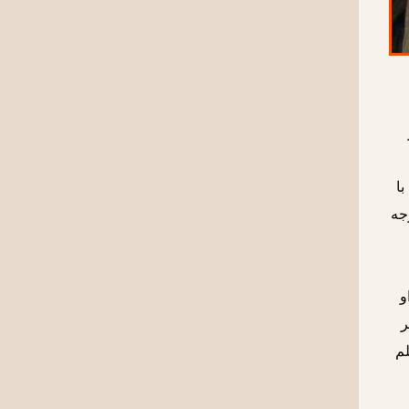
با
جه
و
ر
لم