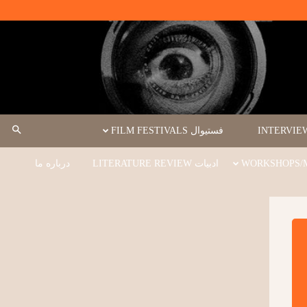
فستیوال FILM FESTIVALS
ادبیات LITERATURE REVIEW
درباره ما