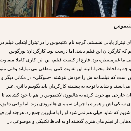
نتیموس
یتراژ پایانی نشستم. گرچه نام لانتیموس را در تیتراژ ابتدایی فیلم در
م که کارگردان این فیلم باشد. اما درست بود. کارگردان: یورگوس
ی ما غیرمنتظره بود. فارغ از کیفیت فیلم، این اثر، کاری کاملا متفاوت 
 چه به لحاظ محتوا. البته این تفاوت کمی منطقی می نمایاند وقتی متو
 است که فیلمنامه‌اش را خودش ننوشته. «سوگلی» در مکانی دیگر و
ایستد و شاید با توجه به پیشینه کارگردان باید بگوییم با اثری غیر
 خارجی مهاجرت کرده به هالیوود، لانتیموس را هم با خود کشانده تا ا
سبکی اش و همراه با جریان سینمای هالیوودی بزند. اما وقتی دقیق‌ت
شویم که شاید خیلی هم نمی‌شود او را با سایرین جمع زد. هرچند این فی
ه‌هایی از فیلم های هنری گذشته او به لحاظ تکنیکی و موضوعی در