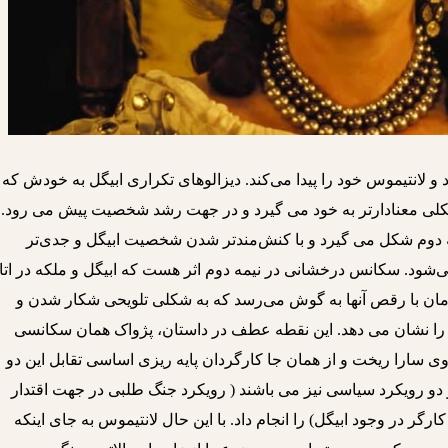
 و لانتیموس خود را پیدا می‌کند. دیزالوهای تکراری ابیگل به خودش که 
شکلی معنادارتر به خود می گیرد و در جهت رشد شخصیت پیش می رود.
ه دوم شکل می گیرد و با کنش‌مندتر شدن شخصیت ابیگل و جدی‌تر
ود. سکانس درخشانی در نیمه دوم اثر هست که ابیگل و ملکه در اتا
ن با رقص آنها به گوش می‌رسد که به شکلی تلویحی شکار شدن و
 را نشان می دهد. این نقطه عطف در داستان، پژواک همان سکانسی
 سارا ریخت و از همان جا کارگردان پایه ریزی اساسی تقابل این دو
ر دو رویکرد سیاسی نیز می باشند ( رویکرد جنگ طلبی در جهت اقتدار
گر در وجود ابیگل) را انجام داد. با این حال لانتیموس به جای اینکه