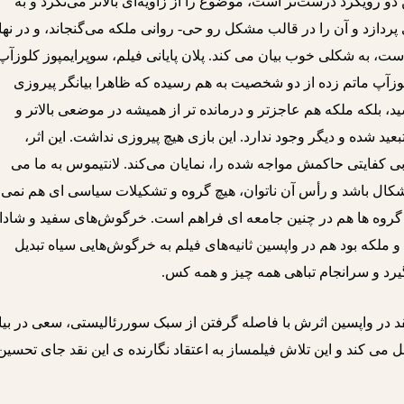
 دو رویکرد درست‌تر است، موضوع را از زاویه‌ای بالاتر می‌نگرد و به
ازد و آن را در قالب مشکل رو حی- روانی ملکه می‌گنجاند، و در نها
ست، به شکلی خوب بیان می کند. پلان پایانی فیلم، سوپرایمپوز کلوزآپ
لوزآپ ماتم زده از دو شخصیت به هم رسیده که ظاهرا بیانگر پیروزی
نرسید، بلکه ملکه هم عاجزتر و درمانده تر از همیشه در موضعی بالاتر و
بعید شده و دیگر وجود ندارد. این بازی هیچ پیروزی نداشت. این اثر،
ی کفایتی حاکمش مواجه شده را، نمایان می‌کند. لانتیموس به ما می
اشکال باشد و رأس آن ناتوان، هیچ گروه و تشکیلات سیاسی ای هم نمی
ین گروه ها هم در چنین جامعه ای فراهم است. خرگوش‌های سفید و شاد
ملکه بود هم در واپسین ثانیه‌های فیلم به خرگوش‌هایی سیاه تبدیل
یرد و سرانجام تباهی همه چیز و همه کس.
قد در واپسین اثرش با فاصله گرفتن از سبک سوررئالیستی، سعی در بیا
 می کند و این تلاش فیلمساز به اعتقاد نگارنده ی این نقد جای تحسین