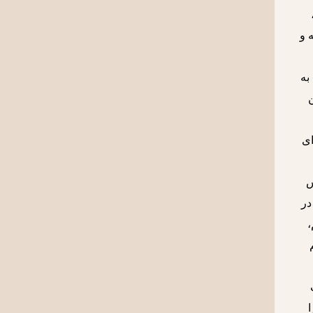
 و
به
ای
س
در
،