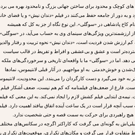
 های کوچک و محدود برای ساختن جهانی بزرگ و نامحدود بهره می برد،
د و به دور از جامعه حفظ می‌کنند در فیلم «دندان نیش» و یا فضای خانه
کاخ پادشاهی در «سوگلی». این نوع نگاه از جز به کل که همیشه
 از ارزشمندترین ویژگی‌های سینمای وی به حساب می‌آید، در «سوگلی» 
 به کم ارزش شدن فردیت است، «دندان نیش» نحوه تربیت و رفتار والدین
سترده‌تر است و عشق و بی‌عشقی و افراط و تفریط در قالب سیاست
ی دهد. اما در «سوگلی» ما با واقعه‌ای تاریخی و سرخوردگی‌های ملکه 
ک‌شدن و خوش‌خدمتی به او مواجهیم. در آثار قبلی لانتیموس، نمادها
ر به خود می‌گیرد و دست کارگردان را می‌بندد. این محدودیت، لانتیمو
ده است. فارغ از ضعف‌های فیلمنامه که کم هم نیست، ضعف آشکار فیلم 
یمه‌ی ابتدایی فیلم کشش لازم را ایجاد نمی‌کند. به این معنی که فیلم
سبب آنچه قرار است در یک ساعت آینده اتفاق بیافتد اهمیت دارد. فیلم
 که هیچ راهبردی برای حرکت به سمت قصه و حتی شخصیت ندارد.
 قبلی‌اش به گونه‌ای می گرفت که کاراکتر اگرچه در سکانس‌های مختلف
یط متفاوت قرار می گرفت و مکان‌های تکراری، موقعیت‌های تکراری را