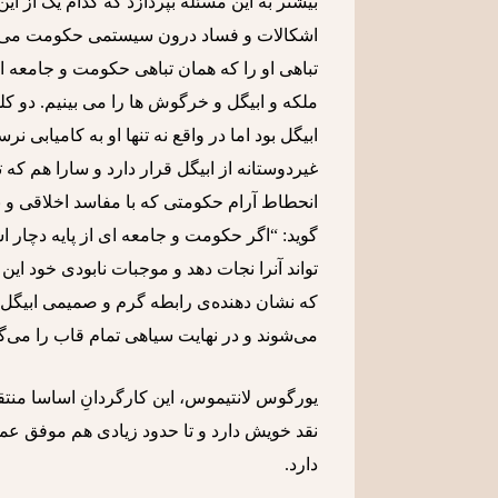
بیشتر به این مسئله بپردازد که کدام یک از این
اشکالات و فساد درون سیستمی حکومت می پرد
تباهی او را که همان تباهی حکومت و جامعه ا
ملکه و ابیگل و خرگوش ها را می بینیم. دو ک
ابیگل بود اما در واقع نه تنها او به کامیابی 
غیردوستانه از ابیگل قرار دارد و سارا هم که ت
انحطاط آرام حکومتی که با مفاسد اخلاقی و ب
گوید: “اگر حکومت و جامعه ای از پایه دچار 
تواند آنرا نجات دهد و موجبات نابودی خود ا
که نشان دهنده‌ی رابطه گرم و صمیمی ابیگل و 
می‌شوند و در نهایت سیاهی تمام قاب را می‌گ
یورگوس لانتیموس، این کارگردانِ اساسا منت
نقد خویش دارد و تا حدود زیادی هم موفق عمل
دارد.