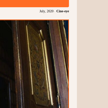
July, 2020
-
Cine-eye