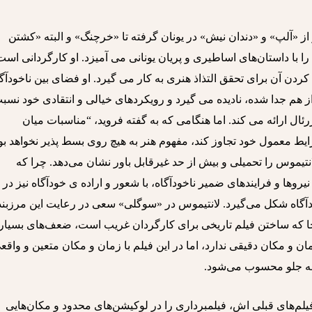
 «آلپ» و «دندان نیش» در یونان گرفته تا «خرچنگ» و البته «کشتن
 با داستان‌های اساطیری و پریان یونانی می آمیزد. او کارگردانی است
کردن آن برای تحقق التذاذ هنری به کار می گیرد. او فضای بین ناخودآگ
 از هم جدا شده، نادیده می گیرد و رویکردهای خیالی و انتقادی خود نسب
ل ارائه می کند. اما هنگامی که به گفته فروید، “مناسبات میان
ایط معمول خود تجاوز کند، مفهوم هنر به هیچ روی بسط پذیر نخواهد بو
تیموس را تحمیلی و بیش از حد غیرقابل باور نشان می‌دهد. چرا که
نیروها و فرایندهای ضمیر ناخودآگاه، با شعور و اراده ی خودآگاه نیز در
ودآگاه شکل می‌گیرد. لانتیموس در «سوگلی» سعی در رعایت این مرزبن
نجا که ساختن فیلم تاریخی برای کارگردان غریب است، ضعف‌های بسیا
مان و مکان دقیقی ندارد، اما در این فیلم با زمان و مکان متعین و واقع
 به جلو محسوب می‌شود.
یلم‌های قبلی اش، فیلمبرداری را در لوکیشن‌های محدود و مکان‌هایی