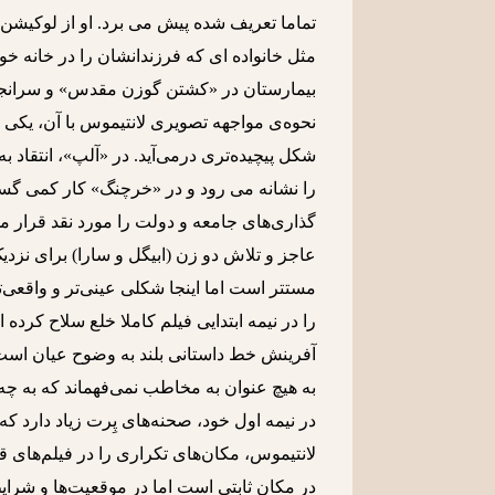
تماما تعریف شده پیش می برد. او از لوکیشن
مثل خانواده ای که فرزندانشان را در خانه خو
بیمارستان در «کشتن گوزن مقدس» و سرانجام 
نحوه‌ی مواجهه تصویری لانتیموس با آن، یکی
شکل پیچیده‌تری درمی‌آید. در «آلپ»، انتقاد
را نشانه می رود و در «خرچنگ» کار کمی گ
گذاری‌های جامعه و دولت را مورد نقد قرار م
عاجز و تلاش دو زن (ابیگل و سارا) برای نزدی
مستتر است اما اینجا شکلی عینی‌تر و واقعی‌ت
را در نیمه ابتدایی فیلم کاملا خلع سلاح کر
آفرینش خط داستانی بلند به وضوح عیان است. ن
به هیچ عنوان به مخاطب نمی‌فهماند که به چه 
در نیمه اول خود، صحنه‌های پِرت زیاد دارد
لانتیموس، مکان‌های تکراری را در فیلم‌های
در مکان ثابتی است اما در موقعیت‌ها و شرا