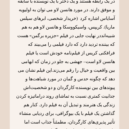
در یک رابطه هستند و یک دختر با یک نویسنده با سابقه
و موفق دارند. در مورد هانسن لاو می توان به اولیویه
آسایاس اشاره کرد (خریدار شخصی، ابرهای سیلس
ماریا). کریپس، واسیکووسکا و هانسن لاو هم به هم
شبیه‌انددر نهایت جایی در فیلم «جزیره برگمن» هست
که بیننده تردید دارد که دارد فیلمی را می‌‌بیند که
فرافکنی کریس از فیلم‌نامه خودش است یا فیلم
هانسن لاو است– جهشی به جلو در زمان که ابهامی
بین واقعیت و خیال را رقم می‌زند.این فیلم نشان می
دهد که چگونه حدس و گمان در مورد شباهت‌ها و
پیوندهای بین نویسنده-کارگردان و دو شخصیت‌اش
جذابیت کمتری نسبت به تماشای روند دراماتیزه کردن
زندگی یک هنرمند و تبدیل آن به فیلم دارد. کنار هم
گذاشتن یک فیلم با یک بیوگرافی، برای ردیابی منشاء
تأثیر پذیری‌های کارگردان، مطمئناً جذاب است اما