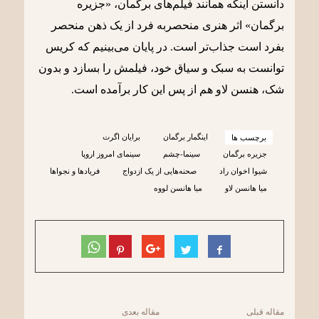
دانستن اینکه همانند فیلم‌های برگمان، «جزیره
برگمان» اثر هنری منحصربه فرد از یک ذهن منحصر
بفرد است جذاب‌تر است. در پایان می‌بینیم که کریس
توانست به سبک و سیاق خود، فیلمش را بسازد و بدون
شک، هنسن لاو هم از پس این کار برآمده است.
اینگمار برگمان
برایان اگرت
برچسب ها
جزیره برگمان
سینما-چشم
سینمای امروز اروپا
شیوا اخوان راد
صحنه‌هایی از یک ازدواج
فریادها و نجواها
میا هانسن لاو
میا هانسن لووه
مقاله قبلی
مقاله بعدی