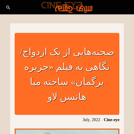
صحنه‌هایی از یک ازدواج/
نگاهی به فیلم «جزیره
برگمان» ساخته میا
هانسن لاو
July, 2022
-
Cine-eye