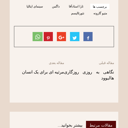
تارا استادآقا
داگمن
سینمای ایتالیا
برچسب ها
متیو گارونه
نئورئالیسم
مقاله قبلی
مقاله بعدی
نگاهی به روزی روزگاری
مرثیه ای برای یک انسان
هالیوود
مقالات مرتبط
بیشتر بخوانید...