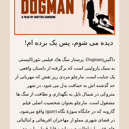
دیده می شوم، پس یک برده ام!
داگمن(Dogman- پرستار سگ ها)، فیلمی نئورئالیستی
به سبک پازولینی است که برگرفته از داستان واقعی
یک جنایت است. مارچلو مردی ریز نقش که مهربانی از
حد گذشته اش به حماقت بدل می شود، در شهر
متروکی در شمال ناپل به نگهداری و نظافت از سگ ها
مشغول است. مارچلو بعنوان شخصیت اصلی فیلم
گارونه که در جایگاه سوژۀ نگاه (gaze) واقع می‌شود،
در فضای شهری مملو از مهاجران افریقائی و ایتالیائی
های فقیر، ارتباطات صمیمانه و قابل‌قبولی با مردم