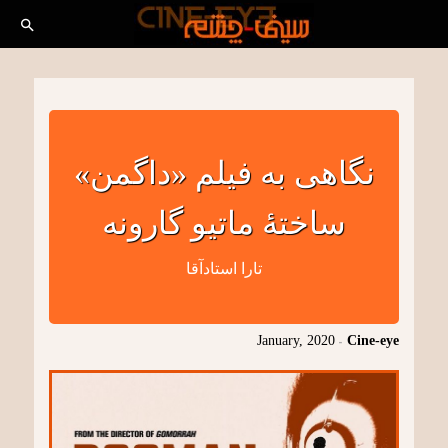
نگاهی به فیلم «داگمن»
ساختۀ ماتیو گارونه
تارا استادآقا
January, 2020
-
Cine-eye