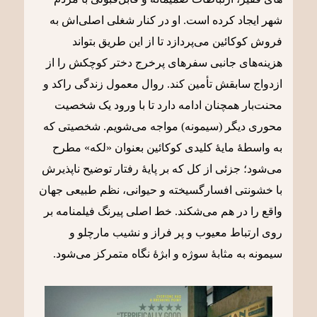
شهر ایجاد کرده است. او در کنار شغلی اصلی‌اش به
فروش کوکائین می‌پردازد تا از این طریق بتواند
هزینه‌های جانبی سفرهای پرخرج دختر کوچکش را از
ازدواج سابقش تأمین کند. روال معمول زندگی راکد و
محنت‌بار همچنان ادامه دارد تا با ورود یک شخصیت
محوری دیگر (سیمونه) مواجه می‌شویم. شخصیتی که
به واسطۀ مایۀ کلیدی کوکائین بعنوان «لکه» مطرح
می‌شود؛ جزئی از کل که بر پایۀ رفتار توضیح ناپذیرش
با خشونتی افسارگسیخته و حیوانی، نظم طبیعی جهان
واقع را در هم می‌شکند. خط اصلی پیرنگ فیلمنامه بر
روی ارتباط معیوب و پر فراز و نشیب مارچلو و
سیمونه به مثابۀ سوژه و ابژۀ نگاه متمرکز می‌شود.