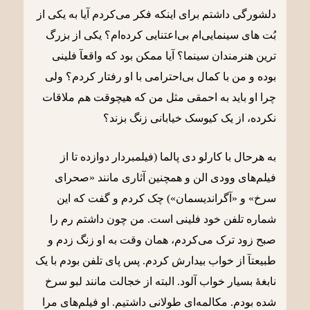
دلشورگی داشتم برای اینکه فکر می‌کردم آیا به یکی از
بُت های سینمایی‌ام بی‌اعتنایی کرده‌ام؟ یکی از بزرگ
ترین هنرمندان سینما؟ آیا ممکن بود که واقعآ فلینی
بوده و من با کمال بی‌احترامی با او رفتار کردم؟ ولی
چرا او باید به احمقی مثل من که هیچوقت هم ملاقات
نکرده، از یک کیوسک خیابانی زنگ بزند؟
به هرحال با کارلو دی پالما (فیلمبردار دوازده تا از
فیلم‌های وودی الن و همچنین آثاری مانند «صحرای
سرخ» و «آگراندیسمان») چک کردم و گفت که این
شماره تلفن خود فلینی است. من چون داشتم رم را
صبح زود ترک می‌کردم، همان وقت به او زنگ زدم و
طبیعتآ از خواب بیدارش کردم. پس پای تلفن بودم با یک
نابغۀ بسیار خواب آلود. البته از خجالت مانند لبو سرخ
شده بودم. مکالمه‌ای طولانی داشتیم. او فیلم‌های مرا