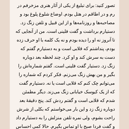
تصور کنید: برای تبلیغ از یکی از آثار هنری مزخرفم در
رم و در اطاقم در هتل بودم. اوضاع شلوغ پلوغ بود و
مصاحبه‌ها و روزنامه‌ها و از این قبیل و تلفن زنگ زد.
دستیارم برداشت و گفت فلینی است. من از آنجایی که
تا آنروز نه او را دیده بودم و نه یک کلمه با او حرف زده
بودم، پنداشتم که قلابی است و به دستیارم گفتم که
دست به سرش کند و او کرد. چند لحظه بعد دوباره
زنگ زد. دستیار گفت فلینی است. گفتم شماره‌اش را
بگیر و من بهش زنگ می‌زنم. فکر کردم که شماره را
می‌توانم چک کنم که قلابی است یا نه. دستیارم گفت
که از یک کیوسک خیابانی زنگ می‌زند. دیگر مطمئن
شدم که قلابی است و گفتم ردش کند. پنج دقیقۀ بعد
دوباره زنگ زد و این بار می‌خواستم که بکلی از شرش
راحت بشوم، ولی نمره تلفن منزلش را به دستیارم داد
و گفت فردا صبح با او تماس بگیرم. حالا کمی احساس