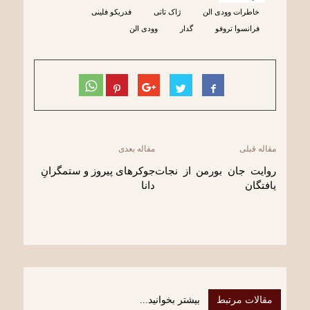
خاطرات وودی الن
ژاک تاتی
فدریکو فلینی
فرانسوا تروفو
گدار
وودی الن
مقاله قبلی
مقاله بعدی
روایت جان بورمن از نجات
جوکرهای پیروز و ستمگرانِ
یافتگان
دانا
مقالات مرتبط
بیشتر بخوانید...