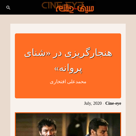
هنجارگریزی در «شنای
پروانه»
محمدعلی افتخاری
July, 2020
-
Cine-eye