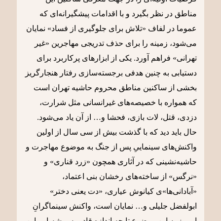
مناطق در نظر بگیرد و با اقدامات پیشگیرانه‌ای که
عموما در لفاف «تلاش برای جلوگیری از فساد» نمایان
می‌شود، زمینه را برای حذف تدریجی مهاجرین «غیر
تهرانی» فراهم آورد. یکی از ابزارهای پرکاربرد برای
دستیابی به چنین هدفی برجسته‌سازی رفتار هنجارگریز
بخشی از ساکنین مناطق محروم حاشیه تهران است
که همواره با خصیصه‌های غیرانسانی مثل شرارت،
دزدی، قتل، لات بازی، فحشا و… از آن یاد می‌شود.
حال باید دید که با گذشت بیش از سی سال از اولین
واکنش‌های سینماییِ پس از جنگ به موضوع مهاجرت و
حاشیه‌نشینی که در آثاری همچون «زرد قناری» و
«نرگس» از ساخته‌های رخشان بنی اعتماد،
«آبادانی‌ها»ی کیانوش عیاری، «دت یعنی دختر»
ابولفضل جلیلی و… نمایان است، واکنش سینماگرانِ
امروز به این موضوع تا چه اندازه قادر به ریشه‌یابی این