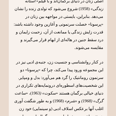
اصلی زنان در دنیای برگمان‌اند و با فیلم«
آستانه
زندگی»
(1958) شروع می‌شود که تولدی زنده را نشان
می‌دهد. بنابراین، بایستی در مواجهه بین زنان در
«پرسونا» خصلت سرنمونی و آغازین وجود داشته باشد:
قدرت زایش زندگی یا ممانعت از آن، زحمت زایمان و
درد سقط جنین در هاله‌ای از ابهام قرار می‌گیرند و
مقایسه می‌شوند.
در کنار روانشناسی و جنسیت زن، جنبه‌ی ادبی نیز در
این مجموعه ورود پیدا می‌کند، چرا که «پرسونا» دو
سرنمون رومانتیک را گرد هم می‌آورد: بدل و ومپایر.
این شخصیت‌های اسطوره‌ای درونمایه‌های تکراری در
دنیای خیالی برگمان هستند «
سکوت» (
1963)، «
ساعت
گرگ» (1968)
و
«شرم»
(1968) و به طور شگفت آوری
اغلب آنها برعکس اسلاف ادبی (و سینمایی) خود زن