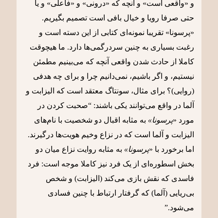
و «واقعی است» و آنچه که «درونی» و «فاعلی» و یا
حتی صرفا رویا و خیال بافی است تصمیم بگیریم.
«پرسونا» تقریبا نمونه‌ای کتابی از این دسته است و
رغبت بسیاری به چنین سردرگمی‌ها دارد. ما هیچوقت
کاملا از حادث شدن واقعی آنچه که می‌بینیم مطمئن
نیستیم، و اگر باشیم، نمی‌دانیم چرا و برای چه هدفی
(روایی)؟ برای مثال، سونتاگ معتقد است که الیزابت و
آلما در واقع می‌توانند یکی باشند: “صحبت کردن در
مورد «
پرسونا»
به مثابه اقبال دو شخصیت با نام‌های
الیزابت و آلما است که در نزاع وخیم هویت‌ها درگیرند.
اما برخورد با «
پرسونا»
به مثابه روایت نزاع میان دو
بخش اسطوره‌ای از یک فرد نیز کاملا موجه است: فرد
فاسدی که نقش بازی می‌کند (الیزابت) و شخص
بی‌ریایی (آلما) که گرفتار ارتباط با چنین فسادی
می‌شود.”