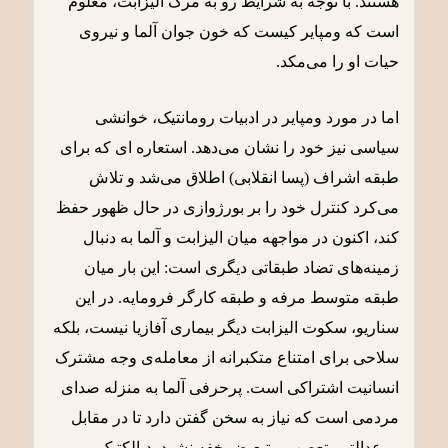
هستند. با توجه به شرایط رو به مرگ الیزابت، معلوم
است که ومپایر کیست که خون جوان آلما و نیروی
حیات او را می‌مکد.
اما در مورد ومپایر در ادبیات رومانتیک، خوانشی
سیاسی نیز خود را نشان می‌دهد. استعاره ای که برای
طبقه اشراف (پسا انقلابی) اطلاق می‌شد و تلاش
می‌کرد کنترل خود را بر بورژوازی در حال ظهور حفظ
کند، اکنون در مواجهه میان الیزابت و آلما به دنبال
زمینه‌های تضاد طبقاتی دیگری است: این بار میان
طبقه متوسط مرفه و طبقه کارگر فرومایه. در این
سناریو، سکوت الیزابت دیگر بیماری آفازیا نیست، بلکه
سلاحی برای امتناع متکبرانه از معامله‌ی وجه مشترک
انسانیت اشتراکی است. پرحرفی آلما به منزله صدای
مردمی است که نیاز به سخن گفتن دارد تا در مقابل
بی‌عدالتی، تعصب و تبعیض خفه نشود. دیالکتیک