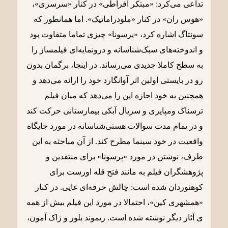
تداعی می‌کرد: «مبتکر افراطی» در کنار «سرسری»،
«هوس ران» در کنار «ملودراماتیک». اما همانطور که
سونتاگ اشاره کرد، «پرسونا» چیزی تماما متفاوت بود
و اندوخته‌های سبک‌شناسانه و درونمایه‌ای فیلمساز را
به سطح کاملا جدیدی می‌رساند. در اینجا، برگمان بدون
رو در بایستی اولین اثر آوانگارد خود را ارائه می‌دهد و
همچنین به خود اجازه این را می‌دهد که میان فیلم
ترسناک ومپایری و سریال آبکی بیمارستانی حرکت کند
و در تمام مدت سوالات هستی‌شناسانه در مورد جایگاه
واقعیت در خود سینما مطرح کند. از آن مباحثه به این
طرف، نوشتن در مورد «پرسونا» برای منتقدین و
پژوهشگران فیلم به مانند فتح قله اورست برای
کوهنوردان شده است: چالش حرفه‌ای غایی. در کنار
«همشهری کین»، احتمالا در مورد این فیلم بیش از همه
ی آثار دیگر نوشته شده است. ریموند بلور و ژاک آمون،