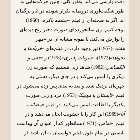
دقت وارسی می‌کند. بطور کلی، چنین حرکت‌هایی به
طور شگفت‌آوری درونمایه تکرار شونده در آثار برگمان
اند. اگر به صحنه‌ای از فیلم «
چشمه باکره»
(1960)
توجه کنیم، زن سالخورده‌ای صورت دختر رنج دیده‌ای
را نوازش می‌کند، یا نمونه مشابه آن در «
مهر
هفتم»
(1957) نیز وجود دارد. در فیلم‌های «
فریادها و
نجواها»
(1972)، «
سونات پاییزی»
(1978) و «
فانی و
الکساندر»
(1982) شاهد زنی هستیم که صورت زن
دیگری را لمس می‌کند و در جای دیگر، دستی به
چهره‌ای نزدیک شده و بعد به تندی پس زده می‌شود. در
فیلم «
تابستان با مونیکا»
(1953) مرد و زنی صورت
یکدیگر با لطافت لمس می‌کنند. در فیلم «
مصائب
آنا»
(1969) این کار را با خشونت انجام می‌دهند و در
فیلم «
تماس»
(1971) همانطور که از عنوان آن پیداست
بایستی در تمام طول فیلم حواسمان به آن باشد. از