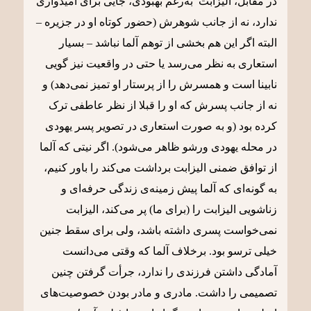
در مقابل، الیزابت به‌رغم بهبودی، جایی برای امیدواری
ندارد، نه از جانب شوهرش (حضور کوتاه او در جزیره –
البته اگر این هم بخشی از توهم آلما نباشد – بسیار
استعاری به نظر می‌رسد یا حتی در واقعیت نیز گویی
نابینا است و همسرش را از پرستار او تمیز نمی‌دهد) و
نه از جانب پسرش که او را قبلا از نظر عاطفی ترک
کرده بود (و به صورت استعاری در تصویر پسر یهودی
در محله یهودی ورشو ظاهر می‌شود). اگر نیتی که آلما
از توافق ضمنی الیزابت برداشت می‌کند را باور کنیم،
به گونه‌ای که آلما پیش زمینه‌ی زندگی حرفه‌ای و
زناشویی الیزابت را (برای ما) پر می‌کند، الیزابت
نمی‌خواست پسری داشته باشد، ولی برای سقط جنین
خیلی ترسو بود. برخلاف آلما که وقتی می‌دانست
آمادگی داشتن فرزندی را ندارد، جرأت گرفتن چنین
تصمیمی را داشت. مادری و مادر بودن خصوصیت‌های