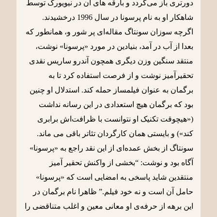
دورتری باز می‌گردد و بارقه های آن در نیویورک توسط
شاهکار او به نام پرسونا در سال 1996 درخشیدند.
اگرچه سوزان سونتاگ مقاله‌ای پر شور و، همانطور که
بعدا از آب در آمد، بنیادین در مورد «پرسونا» نوشت،
منتقد سنگین وزن دیگری همچون آندرو ساریس نقدی
تحقیرآمیز نوشت و از فرصت استفاده کرد تا به
برگمان به عنوان فیلمساز حمله کند. استدلال او چنین
بود که برگمان هیچ استعدادی در این رسانه نداشت
(«هیچوقت تکنیک او نتوانست با ظرافت‌اش برابری
کند») و بایستی همان کارگردان تئاتر باقی می ماند.
سونتاگ از بخش عمده‌ای از این نقد راجع به «پرسونا»
آگاه بود و نوشت: “بخشی از واکنش تحقیر آمیز
منتقدین شاید پاسخی به امضایی است که «پرسونا»
حامل آن است و نه خود فیلم.” ظاهرا نام برگمان در
این برهه از حرفه‌ی او معانی معین و اغلب متناقضی را