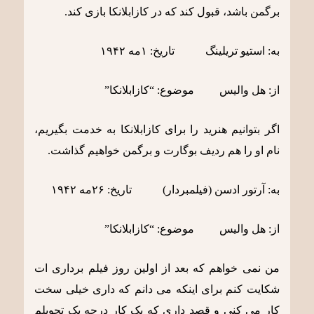
برگمن باشد، قبول کند که در کازابلانکا بازی کند.
به: استیو تریلینگ تاریخ: ١مه ١٩۴٢
از: هل والیس موضوع: “کازابلانکا”
اگر بتوانیم هنرید را برای کازابلانکا به خدمت بگیریم،
نام او را هم ردیف بوگارت و برگمن خواهیم گذاشت.
به: آرتور ادسن (فیلمبردار) تاریخ: ٢۶مه ١٩۴٢
از: هل والیس موضوع: “کازابلانکا”
من نمی خواهم که بعد از اولین روز فیلم برداری ات
شکایت کنم برای اینکه می دانم که داری خیلی سخت
کار می کنی و قصد داری که یک کار درجه یک تحویلم