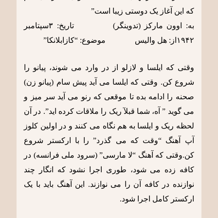
که این آغاز یک دوستی زیبا است”
به: اوون مارکز (تدوینگر) تاریخ: ٣سپتامبر
١٩۴٢از: هل والیس موضوع: “کازابلانکا”
وقتی که ایلسا و لازلو از در وارد می شوند، پیانو را
شروع کن. وقتی که ایلسا می آید پیش سام (پیانو زن)
صحنه را ادامه بده تا موقعی که رنو می آید سر میز و
می گوید ” آه، شما قبلآ ریک را ملاقات کرده اید”. در آن
لحظه ریک و ایلسا به هم نگاه می کنند و در اولین کلوز
آپ آهنگ “وقت که می گذرد” را با ارکستر شروع
کن.وقتی که آهنگ “لا مارسی” (سرود ملی فرانسه) در
کافه زده می شود، طوری اجرا نشود که انگار چند
نوازنده در کافه آن را می نوازند. این آهنگ باید با یک
ارکستر کامل اجرا شود.