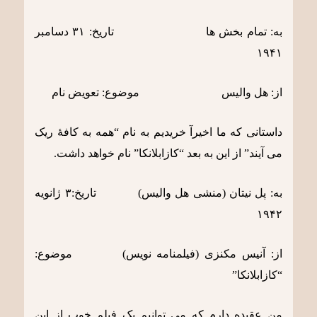
به: تمام بخش ها تاریخ: ٣١ دسامبر
١٩۴١
از: هل والیس موضوع: تعویض نام
داستانی که ما اخیرآ خریدیم به نام “همه به کافۀ ریک
می آیند” از این به بعد “کازابلانکا” نام خواهد داشت.
به: پل نیتان (منشی هل والیس) تاریخ:٣ ژانویه
١٩۴٢
از: آنیس مکنزی (فیلمنامه نویس) موضوع:
“کازابلانکا”
من عقیده دارم که می توانیم یک فیلم خوب از این