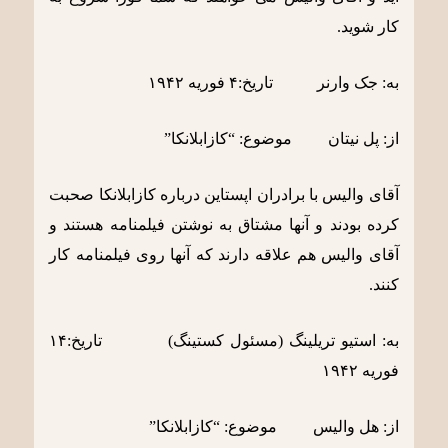
کار شوید.
به: جک وارنر تاریخ:۴ فوریه ١٩۴٢
از: پل نیتان موضوع: “کازابلانکا”
آقای والیس با برادران اپستاین درباره کازابلانکا صحبت
کرده بودند و آنها مشتاق به نوشتن فیلمنامه هستند و
آقای والیس هم علاقه دارند که آنها روی فیلمنامه کار
کنند.
به: استیو تریلینگ (مسئول کستینگ) تاریخ:١۴
فوریه ١٩۴٢
از: هل والیس موضوع: “کازابلانکا”