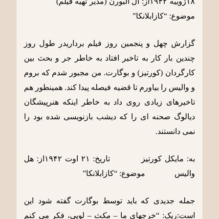
١٨ژوییه ١٩۴٢از: ال البورن (مدیر تهیه فیلم)
موضوع: “کازابلانکا”
گزارش چهل و پنجمین روز فیلم برداریدر طول روز
چندین بار کار به تاخیر افتاد به خاطر جر و بحث بین
کارگردان (کورتیز) و بوگارت. من مجبور شدم که بروم
و والیس را بیاورم تا قضیه فیصله پیدا کند. همینطور هم
تاخیرهای زیادی روی داد به خاطر اینکه هنرپیشگان
دیالوگ صحنه ای را که دیشب بازنویسی شده بود را
نمی دانستند.
به: مایکل کورتیز تاریخ: ٢١ اوت ١٩۴٢از: هل
والیس موضوع: “کازابلانکا”
جمله جدیدی که باید توسط بوگارت گفته شود این
است:ریک: “خرجهای ما –
مکث
– لویی، فکر می کنم