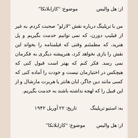
از: هل والیس موضوع: “کازابلانکا”
من با تریلینگ درباره نقش “لازلو” صحبت کردم. به غیر
از فیلیپ دورن، که نمی توانیم خدمت بگیریم و پل
هنرید، که مطمئنم وقتی که فیلمنامه را بخواند این
نقش را بازی نخواهد کرد، هنرپیشه دیگری به فکرمان
نمی رسد. فکر کنم که بهتر است قبول کنی که
هیچکس در اختیارمان نیست و خودت را آماده کنی که
کسی مانند دین جاگر، ایان هانتر یا هربرت مارشال و از
این قبیل را که لهجه نداشته باشند به خدمت بگیریم.
به: استیو تریلینگ تاریخ: ٢٢ آوریل ١٩۴٢
از: هل والیس موضوع: “کازابلانکا”