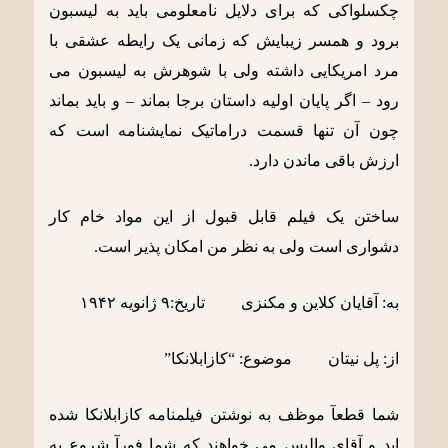
چکسلواکی که برای دلایل نامعلومی باید به لیسبون
برود و همسر زیبایش که زمانی یک رایطه عشقی با
مرد امریکایی داشته ولی با شوهرش به لیسبون می
رود – اگر پایان اولیه داستان برجا بماند – و باید بماند
چون آن تنها قسمت دراماتیک نمایشنامه است که
ارزش باقی ماندن دارد.
ساختن یک فیلم قابل قبول از این مواد خام کار
دشواری است ولی به نظر من امکان پذیر است.
به: آقایان کلاین و مکنزی تاریخ:٩ ژانویه ١٩۴٢
از: پل نیتان موضوع: “کازابلانکا”
شما قطعآ موظف به نوشتن فیلمنامه کازابلانکا شده
اید و آقای والیس می خواهند که شما فورآ شروع به