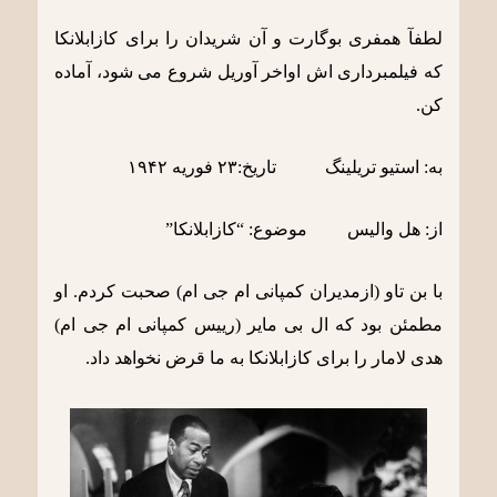
لطفآ همفری بوگارت و آن شریدان را برای کازابلانکا
که فیلمبرداری اش اواخر آوریل شروع می شود، آماده
کن.
به: استیو تریلینگ تاریخ:٢٣ فوریه ١٩۴٢
از: هل والیس موضوع: “کازابلانکا”
با بن تاو (ازمدیران کمپانی ام جی ام) صحبت کردم. او
مطمئن بود که ال بی مایر (رییس کمپانی ام جی ام)
هدی لامار را برای کازابلانکا به ما قرض نخواهد داد.