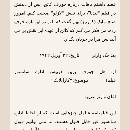
قصد داشتم باهات درباره جوزف کاتن، پس از دیدنش
در فیلم “لیدیا”، برای نقش “لازلو” صحبت کنم. امروز
صبح مایک (کورتیز) بهم گفت که با تو در این باره حرف
زده. من فکر می کنم که کاتن از عهده این نقش بر می
آید، پس مرا در جریان بگذار.
به: جک وارنر تاریخ: ٢٢ آوریل ١٩۴٢
از: هل جوزف برین (رییس اداره سانسور
فیلم) موضوع: “کازابلانکا”
آقای وارنر عزیز.
این فیلمنامه شامل چیزهایی است که از لحاظ اداره
سانسور غیر قابل قبول هستند. ما نمی توانیم قبول