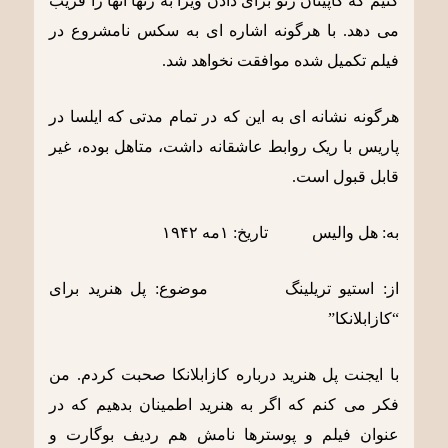
کنیم که کاپیتان رنو برای دادن ویزا به زنها آنها را فریب
می دهد. با هرگونه اشاره ای به سکس نامشروع در
فیلم تکمیل شده موافقت نخواهد شد.
هرگونه نشانه ای به این که در تمام مدتی که ایلسا در
پاریس با ریک روابط عاشقانه داشت، متاهل بوده، غیر
قابل قبول است.
به: هل والیس تاریخ: ١مه ١٩۴٢
از: استیو تریلینگ موضوع: پل هنرید برای
“کازابلانکا”
با ایجنت پل هنرید درباره کازابلانکا صحبت کردم. من
فکر می کنم که اگر به هنرید اطمینان بدهیم که در
عنوان فیلم و پوسترها نامش هم ردیف بوگارت و