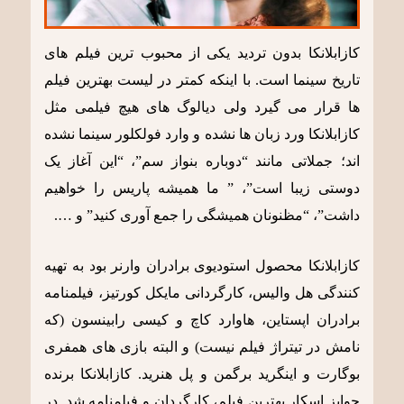
کازابلانکا
بدون تردید یکی از محبوب ترین فیلم های
تاریخ سینما است. با اینکه کمتر در لیست بهترین فیلم
ها قرار می گیرد ولی دیالوگ های هیچ فیلمی مثل
کازابلانکا
ورد زبان ها نشده و وارد فولکلور سینما نشده
اند؛ جملاتی مانند “دوباره بنواز سم”، “این آغاز یک
دوستی زیبا است”، ” ما همیشه پاریس را خواهیم
داشت”، “مظنونان همیشگی را جمع آوری کنید” و ….
کازابلانکا
محصول استودیوی برادران وارنر بود به تهیه
کنندگی هل والیس، کارگردانی مایکل کورتیز، فیلمنامه
برادران اپستاین، هاوارد کاچ و کیسی رابینسون (که
نامش در تیتراژ فیلم نیست) و البته بازی های همفری
بوگارت و اینگرید برگمن و پل هنرید. کازابلانکا برنده
جوایز اسکار بهترین فیلم، کارگردان و فیلمنامه شد. در