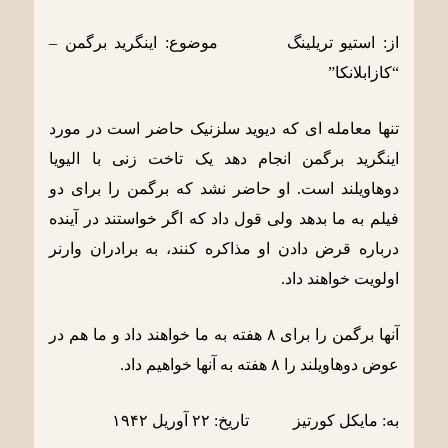
از: استیو تریلینگ موضوع: اینگرید برگمن –
“کازابلانکا”
تنها معامله ای که دیوید سلزنیک حاضر است در مورد
اینگرید برگمن انجام دهد یک تاخت زنی با الیویا
دوهاویلند است. او حاضر نشد که برگمن را برای دو
فیلم به ما بدهد ولی قول داد که اگر خواستند در آینده
درباره قرض دادن او مذاکره کنند، به برادران وارنر
اولویت خواهند داد.
آنها برگمن را برای ٨ هفته به ما خواهند داد و ما هم در
عوض دوهاویلند را ٨ هفته به آنها خواهیم داد.
به: مایکل کورتیز تاریخ: ٢٢ آوریل ١٩۴٢