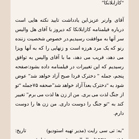
“کازابلانکا”
آقای وارنر عزیز.این یادداشت تایید نکته هایی است
درباره فیلمنامه کازابلانکا که دیروز با آقای هل والیس
سر آنها به موافقت رسیدیم.در خصوص شخصیت زننده
رنو که یک مرد هرزه است و زنهایی را که به آنها ویزا
می دهد، فریب می دهد، ما با آقای والیس به توافق
رسیدیم که این تغییرات در فیلمنامه داده بشود:صفحه
پنجم، جمله ” دخترک فردا صبح آزاد خواهد شد” عوض
شود به “دخترک بعدآ آزاد خواهد شد”صحفه ٧۵جمله “تو
از جنگ لذت می بری. من از زن ها لذت می برم” تغییر
کند به “تو جنگ را دوست داری. من زن ها را دوست
دارم.
”به: تی سی رایت (مدیر تهیه استودیو) تاریخ: