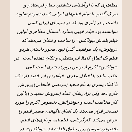
مظاهری که با او آشنایی نداشتم، پیغام فرستادم و
تبریک گفتم. با تمام فیلم‌های ایرانی که دیده‌بودم تفاوت
داشت و در ژانری بود که در سینمای ایران کسی
نتوانسته بود فیلم خوبی بسازد. امسال مظاهری اولین
فیلم بلندش«بوتاکس» را ساخت و نشان می‌دهد که
«روتوش» یک موفقیت گذرا نبود. محور داستان هردو
فیلم یک اتفاق کاملآ غیرمنتظره و تکان دهنده است. در
«بوتاکس» اکرم (سوسن پرور) دختری است کمی
عقب مانده با اختلال مغزی. خواهرش آذر قصد دارد که
با کمک پسری به نام سعید (مرتضی خانجانی) پرورش
قارچ دهد ولی برادرشان عماد (سروش سعیدی) با این
کار مخالفت است و خواهرانش، بخصوص اکرم را مورد
تمسخر قرار می‌دهد. یک اتفاق ناگهانی، مسیر فیلم را
عوض می‌کند. کارگردانی، فیلمنامه و بازی‌های فیلم،
بخصوص سوسن پرور، فوق العاده اند. «بوتاکس»، در