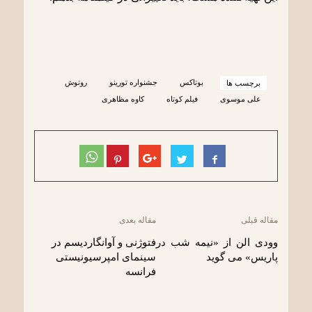
بوتاکس
جشنواره تورینو
روتوش
برچسب ها
علی موسوی
فیلم کوتاه
کاوه مظاهری
مقاله قبلی
مقاله بعدی
وودی الن از «نیمه شب در
فتوژنی و آوانگاردیسم در
پاریس» می گوید
سینمای امپرسیونیستی
فرانسه