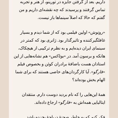
داریم. بعد از گرفتن جایزه در تورینو، از هنر و تجربه
تماس گرفتند و پرسیدند که چه نقشه‌ای داریم و من
گفتم که حالا که اصلآ سینماها باز نیست.
«
روتوش
»
اولین فیلمی بود که از شما دیدم و بسیار
غافلگیرکننده و تاثیرگذار بود
.
ژانری بود که کمتر در
سینمای ایران دیده‌ایم و به نظرم ترکیبی از هیچکاک،
هانکه و برسون آمد
.
در
«
بوتاکس
»
هم نشانه‌هایی از این
استادان هست باضافۀ برادران کوئن و بخصوص فیلم
«
فارگو
».
آیا کارگردان‌های خاصی هستند که برای شما
الهام بخش بوده‌اند؟
همۀ این‌هایی را که نام بردید دوست دارم. منتقدان
ایتالیایی همه‌اش به «
فارگو
» ارجاع داده‌اند.
فکر کنم که به خاطر صحنۀ دریاچۀ یخ
زده
باشد
.