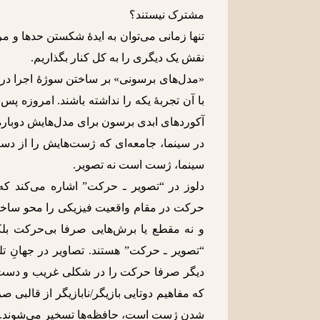
مشترک نیستند؟
تنها زمانی می‌توان به ایدۀ شکستن حدها و 
نقش یک دیگری را به کل کنار بگذاریم.
«مدل‌های برسونی» بر ساختن سوژۀ اجرا در قا
با آن تجربۀ یکه را نداشته باشند. امروزه پس
آکوردهای ابدی برسون برای مدل‌هایش دوباره ا
در سینما، جامعه‌ای که ژست‌هایش را از دست
سینما، ژست است نه تصویر.
دلوز در “تصویر ـ حرکت” اشاره می‌کند که 
حرکت در مقام واقعیت فیزیکی را محو ساخت.
و نه مقطع یا برش‌هایی صرفا بی‌حرکت بلکه 
“تصویر ـ حرکت”‌ هستند. تصاویر در جهانِ
دیگر صرفا حرکت را در شکلی غریب و دست 
که مفاهیم دوتایی بازیگر/نابازیگر از قالبی
شدن ژست است، حافظه‌ها تسخیر می‌شوند. اما 