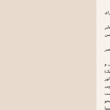
رای
ایر
مبن
نصر
ی و
ک)
لوز
یی
ست
محو
نما