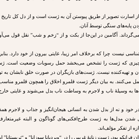
 از اسارت تصویر از طریق پیوستن آن به ژست است و از دل کل تاریخ 
ن پایه‌های سنگی توسط آنان.
می‌گرداند. آگامبن در این‌جا از بکت و از “زخم و شب” نقل قول می‌آو
سی نیست چرا که برخلاف امر زیبا، غایتی بیرون از خود دارد. بنابر
ود. چیزی که ژست را تشخص می‌بخشد حمل رسوبات وضعیت است. ژ
 و تهیه‌کننده نیست. ژست‌های بازیگران در صورت خلق نابشان به تو
ل می‌کنند. به بیان دیگر ژست قلمرو اخلاق را همچون قلمرو مناسب 
ها به وسیلۀ ناب و لاجرم به وساطت ناب بدل می‌شوند و غایتی خارج
 در خود و نه از بدل شدن به انسانی هیجان‌انگیز و جذاب و لاجرم همذ
ل شدن مدل‌ها به ژست طرح‌افکنی‌های گوناگون و البته غیرمتعارف
ه از تفکر مؤلف‌اند.
فرانکو بود، ژست زنانۀ غریبی را در “ویردیانا سوزانا” و “تریستانا” ای