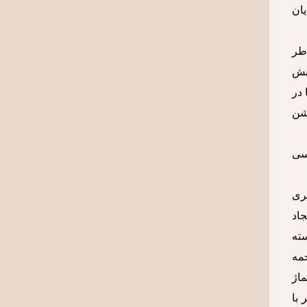
یان
اطر
ابش
 در
شن
سی
ری
اد
سته
جمه
ماژ
 با