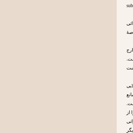
. haben به معنای محدوده و قلمرو است پس sublime
اتی
رصۀ
ختی خارج
ست.
هشت
ایی
نع
ست.
 از
انی
یگر