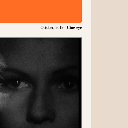
October, 2019
-
Cine-eye