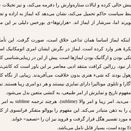
دینش خالی کرده و ایالات ستاره‌وارش را دفرمه می‌کند، و نیز تخیلات 
ط سیاست حاکم تحمیل می‌کند، نشان می‌دهد که ایماژ به اراده و تص
یرند اما، سرشار از ایماژ اند. «هزارتوها»ی بورخس دلیلی بر این م
ۀ اینکه ایماژ اساسا همان تداعی خلاق است، صورت گرفت. این تأمل
یکرۀ هنر وارد کرده است. ایماژ در نگرش ایشان امری اتومکانیک اس
متکی بودن و ارگانیک بودن ایماژها است. پیش از این در زیبایی‌شناسی ک
ذار نبود. رزالین کرافت منتقد ادبی معاصر بر این باور است که کانتی‌ت
ل بودند که شیء هنری بدون خلاقیت می‌آفریدند. زیبایی از نگاه کا
را و تابلوی مونالیزا دارای تمایزی نیستند و هر دو امری زیبا هستند. تم
 مفهوم تاریخ و تمایزش از امر طبیعی، به کنشی متعین بدل می‌شود.
کانت مفهوم زیبایی‌شناختی را در دو ساحت می‌دید. امر زیبا و امر والا (sublime).
ه ذهن متبادر می‌کند. این مفهوم را بووالو متفکر فرانسوی از کا
اره مورد تفسیر هگل قرار گرفت و فروید نیز ان را «تصعید» خواند.