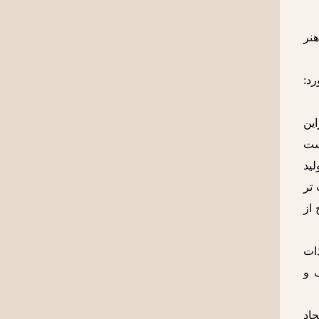
هنر
رد:
این
ست
لید
‌تر
 از
ات‌
 و
جاد