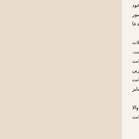
خود
ور
دعا
ات
ت.
انت
رین
نت
ایز
 هرچند ترجمه sublime به امر والا
نت