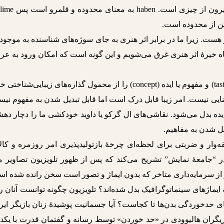
Er همان Ex در انگلیسی به معنای خروج یا بیرون از چیزی است
تن از محدوده است.
ز هست. زیرا ما در برابر اثر هنری به جای سوژه‌های شناسنده به موجود
اه خیرۀ اثر هنری غرق می‌شویم و این گونه است که امکان ورود به ع
کانت در “نقد قوۀ حکم” اموری چون ذائقه (taste) و مفهوم یا ایده (concept) را از محمول گذاره‌های زیبایی‌شنا
نایی نیست. امر زیبا قابل درک است اما قابل تبدیل شدن به مفهوم نی
 ایده بدل می‌شود. نقاشی‌های ال گرکو یا داوید خودکشی ما را دچار د
یل شدن به مفاهیم.
‌وار و ضربتی برای لحظه‌ای چرخۀ بازتولیدپذیری امر روزمره و کال
ر “جامعۀ نمایش” تشریح می‌کند که پس از ظهور تلویزیون تصاویر ما
یز از سرمایه‌داری متاخر که بدون ایماژ و تصور است سخن رانده شده ا
یماژهای سینماتوگرافیک بدل شده‌اند؟ تلویزیون چگونه توانست آنان را
ای حدخوردگی بدن‌ها تا کجاست؟ آیا جسمانیت پوشیدۀ زنان بازیگر ایر
ازیگران هالیوودی در «حد خوردن» توسط رسانه و گفتمان قدرت با یکد