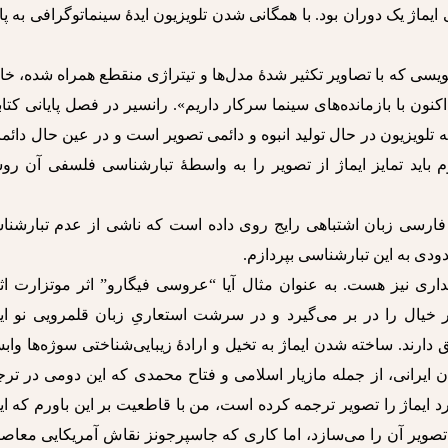
یماژ یک دوران بود. با همگانی شدن تلویزیون ایدۀ سینماتوگرافی به پا
‌نویسی که با تصاویر تکثیر شدۀ مدل‌ها و تیتراژی منقطع همراه شده، خ
کنون با بازمانده‌های سینما سرکار داریم». رانسیر در فصل پایانی کت
 تلویزیون در حال تولید انبوه و دائمی تصویر است و در عین حال دائما
 باید تمایز ایماژ از تصویر را به واسطۀ تبارشناسی فلسفی آن رو
 فارسی زبان اشتباهی رایج روی داده است که ناشی از عدم تبارشنا
دی به این تبارشناسی بپردازم.
داری نیز هست. به عنوان مثال آیا “عروسی فیگارو” اثر موتزارت اث
 خیال را در بر می‌گیرد و در سرشت استعاریِ زبان قلمرویی نو ایج
ق دارند. ساخته شدن ایماژ به تخیل و ارادۀ زیبایی‌شناختی سوژه‌ها واب
 ایرانی، از جمله مازیار اسلامی و فتاح محمدی که این دومی در تر
 ایماژ را تصویر ترجمه کرده است، من با قاطعیت بر این باورم که ای
صویر آن را می‌سازد، اما کاری که جاسپرجونز نقاش آمریکایی معاصر