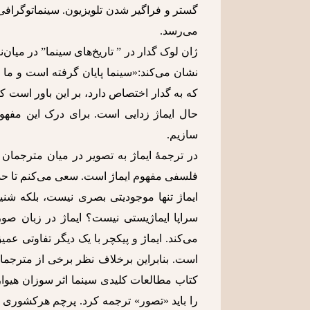
گستر و فراگیر شدن تلویزیون. سینماتوگرافی ا
می‌رسد.
ژان لوک گدار در ” تاریخ‌های سینما” در میان
نشان می‌کند:«سینما پایان گرفته است و ما ا
که به گدار اختصاص دارد، بر این باور است که
حال ایماژ زدایی است. برای درک این مفهوم
سازیم.
در ترجمۀ ایماژ به تصویر در میان مترجمان
فلسفی مفهوم ایماژ است. سعی می‌کنم تا حدو
ایماژ تنها موجودیتی بصری نیست، بلکه شنی
سراپا ایماژیستی نیست؟ ایماژ در زبان صور
می‌کند. ایماژ و پیکچر با یک دیگر تفاوتی عمی
است. بنابراین برخلاف نظر برخی از مترجمان
کتاب مطالعات کلیدی سینما اثر سوزان هیوارد
را باید «تصور» ترجمه کرد. پرچم هرکشوری ت