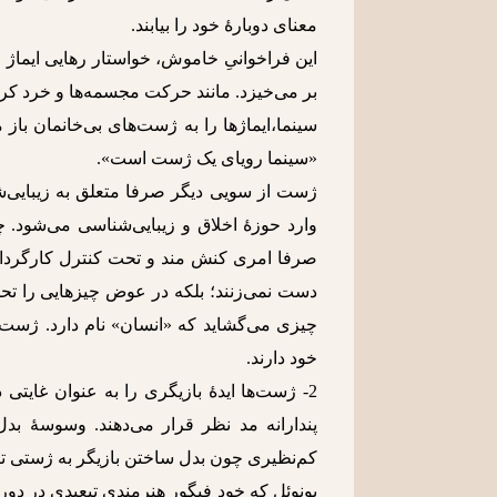
معنای دوبارۀ خود را بیابند.
این فراخوانیِ خاموش، خواستار رهایی ایماژ
بر می‌خیزد. مانند حرکت مجسمه‌ها و خرد کرد
سینما،ایماژها را به ژست‌های بی‌خانمان باز 
«سینما رویای یک ژست است».
ژست از سویی دیگر صرفا متعلق به زیبایی‌شنا
وارد حوزۀ اخلاق و زیبایی‌شناسی می‌ش
صرفا امری کنش‌ مند و تحت کنترل کارگردان
دست نمی‌زنند؛ بلکه در عوض چیزهایی را تحم
چیزی می‌گشاید که «انسان» نام دارد. ژست‌
خود دارند.
2- ژست‌ها ایدۀ بازیگری را به عنوان غایتی
پندارانه مد نظر قرار می‌دهند. وسوسۀ بد
کم‌نظیری چون بدل ساختن بازیگر به ژستی تاز
بونوئل که خود فیگور هنرمندی تبعیدی در دوران 