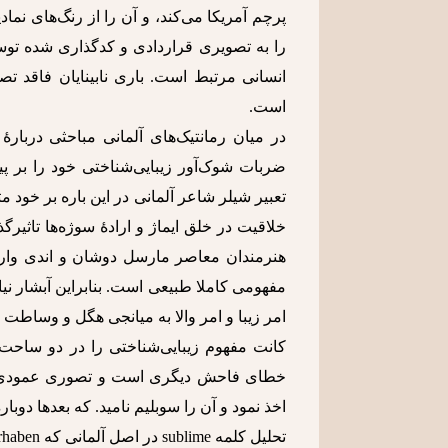
پرچم آمریکا می‌کند، و آن را از رنگ‌های نما
را به تصویری قراردادی و کدگذاری شده توس
انسانی مرتبط است. باری نابینایان فاقد تصو
است.
در میان رمانتیک‌های آلمانی مباحثی دربار
ضربات شوک‌آور زیبایی‌شناختی خود را بر پ
تعبیر شیلر شاعر آلمانی در این باره بر خود 
خلاقیت در خلق ایماژ و ارادۀ سوژه‌ها تاثیرگ
هنرمندان معاصر مارسل دوشان و اندی وارهو
مفهومی کاملا طبیعی است. بنابراین آبشار نیاگا
امر زیبا و امر والا به میانجی هگل و وساطت
خطای فاحش دیگری است و تصوری عمودی را ب
اخذ نمود و آن را سوبلیم نامید. که بعدها دوب
تحلیل کلمه sublime در اصل آلمانی که Erhaben بوده است، بسیار قابل تامل می‌باشد.