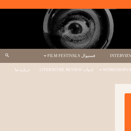
فستیوال FILM FESTIVALS
ادبیات LITERATURE REVIEW
درباره ما