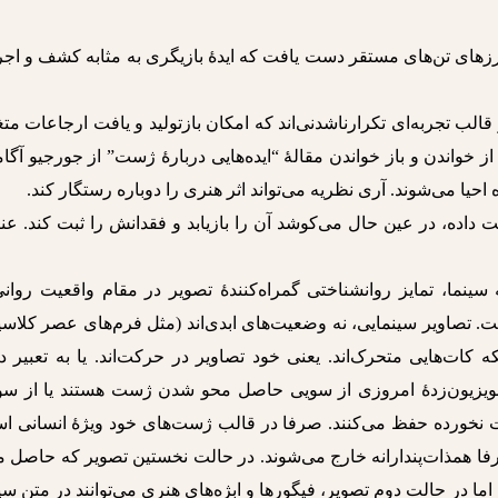
مرزهای تن‌های مستقر دست یافت که ایدۀ بازیگری به مثابه کشف و اج
لب تجربه‌ای تکرارناشدنی‌اند که امکان بازتولید و یافت ارجاعات متغ
 از خواندن و باز خواندن مقالۀ “ایده‌هایی دربارۀ ژست” از جورجیو آگا
حیا می‌شوند. آری نظریه می‌تواند اثر هنری را دوباره رستگار کند.
 داده، در عین حال می‌کوشد آن را بازیابد و فقدانش را ثبت کند. ع
سینما، تمایز روانشناختی گمراه‌کنندۀ تصویر در مقام واقعیت روان
 تصاویر سینمایی، نه وضعیت‌های ابدی‌اند (مثل فرم‌های عصر کلاسی
کات‌هایی متحرک‌اند. یعنی خود تصاویر در حرکت‌اند. یا به تعبیر د
 تلویزیون‌زدۀ امروزی از سویی حاصل محو شدن ژست هستند یا از سو
نخورده حفظ می‌کنند. صرفا در قالب ژست‌های خود ویژۀ انسانی ا
 صرفا همذات‌پندارانه خارج می‌شوند. در حالت نخستین تصویر که حاصل 
در حالت دوم تصویر، فیگورها و ابژه‌های هنری می‌توانند در متن سی