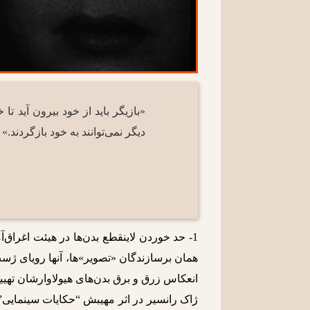
«بازیگر باید از خود بیرون آید تا
دیگر نمی‌توانند به خود بازگردند.»
1- حد خوردن لاینقطع بدن‌ها در هیئت اغراق‌
همان برسازندگان «تصویر»ها، آنها رویای ژست
انعکاس زرق و برق بدن‌های هیولاوارشان تهییج
ژاک رانسیر در اثر مهیبش “حکایات سینمایی” س