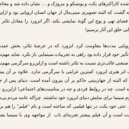
ی شده کاراکترهای بکت و یونسکو و مروژک و … نشان داده شد و مخا
 گشت که البته تصویری مینی‌مال از جهان انسان اروپایی بود و ازاین
ای تهی و پوچ این گونۀ نمایشی بکند. اگر ابزورد را معادل تئاتر 
یی خلق این آثار برسیم!
روپایی مدت‌ها مقاومت کرد. ابزورد که در عرصۀ تئاتر، بخش عمده‌
أثیر خود قرار داده بود راهی به تجربیات سینمایی باز نکرد. شاید مهم‌ت
صنعتی غالب‌تری نسبت به تئاتر داشته است و ازاین‌رو سرگرمی مهم‌ت
ر هنری ابزورد کمترین غرابتی با سرگرمی ندارد. علاوه بر آن بیش
بته از جهان‌بینی حاکم بر آن بیرون آمده است. دنیای پس از ج
است. چه در روابط فردی و چه در مناسبت‌های اجتماعی! ازاین‌رو خ
یوم سینما برای نمایش دنیای ابزورد خود نداشتند. چراکه عامه مردم بی
. حتی خود بکت در تنها فیلمی که ساخته است و نام
“فیلم
” را هم بر
ت است و آن فیلم بیشتر تجربه‌ای ناب از مواجهه وی با سینما بشم