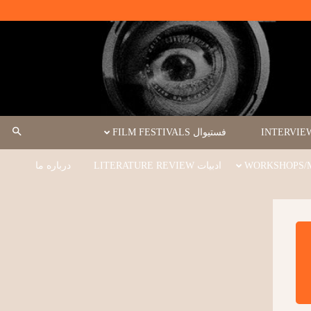
فستیوال FILM FESTIVALS
ادبیات LITERATURE REVIEW
درباره ما