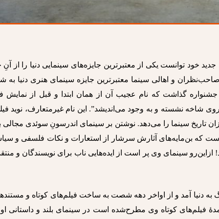
ید خود توانست یکی از معتبرترین جایزه‌های سینمایی دنیا را از آنِ 
صاحب‌نظران و اهالی سینما معتبرترین جایزه سینمای هنری دنیا به ش
 جشنواره گذاشت که نام عجیب آن از همان ابتدا و قبل از نمایش فی
وی شاخه نشسته و به وجود می‌اندیشد”. این نام غیرمتعارف، نوید فی
ان تاریخ سینما را می‌دهد. نوشتن بر سینمای اندرسونِ سوئدی مجالی
است که بن‌مایه‌های آثارش سرشار از استعارات و نکات فلسفی و سیا
! ازاین‌رو سینمای وی پر است از ایده‌هایی ناب برای نویسندگان و منتق
و یکم مارچ 1943 در گوتنبرگ به دنیا آمد و از اواخر دهه شصت به ساخت فیلم‌های کوتاه و مستند
دۀ فیلم‌های کوتاه وی مطرح‌شده است در سینمای بلند و داستانی او 