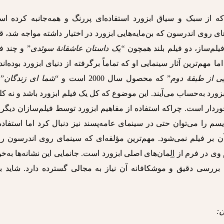
 از سبک و سیاق ابزورد استفاده‌ای پررنگ و همه‌جانبه کرده اس
ای روی اندرسون که بن‌مایه‌هایی ابزورد در اختیار داشته مواجه شد، 
یلم‌ساز، دو فیلم بلند همچون
“یک داستان عاشقانۀ سوئدی
” و چند ف
ا مهم‌ترین آثار سینمایی او که تماماً برگرفته از دنیای ابزورد بوده‌اند
یی از طبقۀ دوم
” که محصول سال 2000 است و “
شما ای زندگان
” 
یلم‌هایی ابزورد به‌حساب می‌آیند. این موضوع که کل یک فیلم ابزورد باشد و نه ک
ردار است. چراکه استفاده از مفاهیم ابزورد توسط فیلم‌سازان دیگر 
 را می‌توان حتی در سینمای عامه‌پسند نیز دنبال کرد اما استفاده
ق آن بر فیلم نمی‌شود. مهم‌ترین مؤلفه‌ای که سینمای روی اندرسون را
ی در فرم از اِلِمان‌های اصلی ابزورد است. جانمایی این نشانه‌ها به‌خ
بررسی دقیق و موشکافانه آن نیاز به مجالی گسترده دارد. شاید بی
: