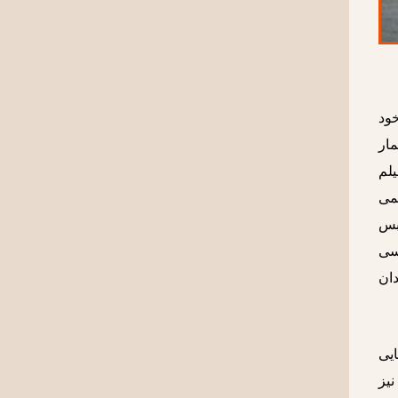
خود
مار
لم
لمی
 بس
سی
دان
هایی
نیز