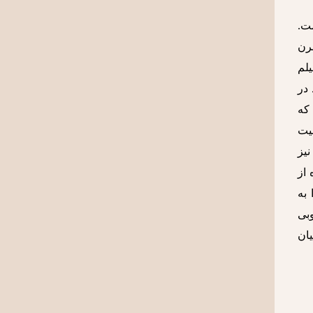
ت.
قرن
یلم
 در
که
لیت
نیز
 از
 به
وبی
ان