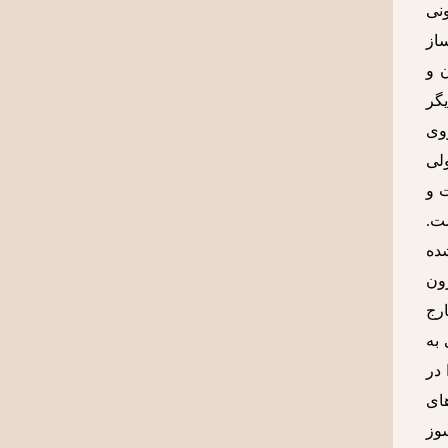
ونی
ساز
ن و
یگر
روی
ولی
ت و
ت.
شده
رون
ارج
 به
 در
های
سوز