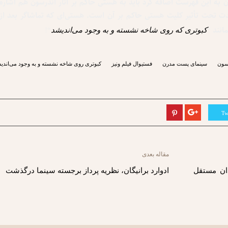
وان به این فهرست اضافه کرد باید به هستی حاکم بر آثار اندرسون هم اشاره
‌شدت تحت تأثیر کلیت هستی حاکم بر آن است. هستی‌ای که تماشاگر بعد از
انند “
کبوتری که روی شاخه نشسته و به وجود
می
اندیشد
“!
سون
سینمای پست مدرن
فستیوال فیلم ونیز
کبوتری روی شاخه نشسته و به وجود می‌اندی
Tw
مقاله بعدی
دان مستقل
ادوارد برانیگان، نظریه پرداز برجسته سینما درگذشت