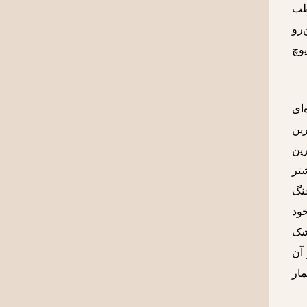
طب
‌رو
پوچ
ای
رین
رین
تر
نگ
ود
‌شک
 آن
ار