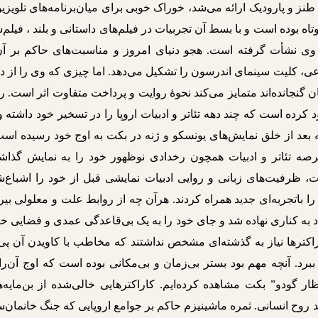
نز و پارودیک ارائه می‌شد، خوراک خوبی برای میان‌برنامه‌های تلویزی
وتاه بوده است و با بسط آن تجربیات در فیلم‌های داستانی و بلند ، فیلم‌
نی وی نشأت ‌گرفته است. هجو دنیای امروز و مناسبت‌های حاکم بر آ
، کلیت سینمای اندرسون را تشکیل می‌دهد. اما چیزی که وی را از د
شان گنجانده‌اند متمایز می‌کند نحوۀ روایت و پرداخت متفاوت اثر است. 
 کرده است که چند دهه تئاتر و ادبیات اروپا را در تسخیر خود داشته 
ه بعد از خلق نمایش‌های یونسکو و ژنه در بکت به اوج خود رسیده اس
عرصه تئاتر و ادبیات همچون رخدادی نوظهور خود را به نمایش گذاش
ت، ظرفیت‌های زبانی و روایی ادبیات نمایشی قبل از خود را اشباع‌
 باتجربه‌ای جدید همراه کردند. هرآن چه از روابط علت و معلولی بی
د به کناری نهاده شد و جای خود را به یک بی‌قاعدگی عمدی و فضایی خ
اکتر‌ها نیاز به گذشته‌ای مشخص نداشتند که مخاطب با کاویدن آن پی
برد. آنچه مهم بود بستر بی‌زمان و بی‌مکانی بوده است که اوج آن‌را
ار گودو” بکت مشاهده کرده‌ایم. کاراکترهایی خالی‌شده از بن‌مایه‌
قد روح انسانی. ثمره ماشینیزم حاکم بر جوامع اروپایی که جنگ خانمان‌