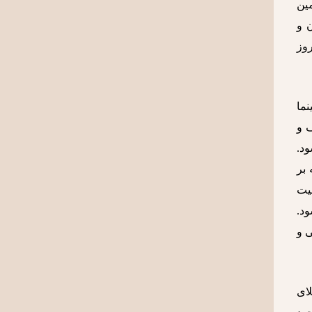
مین
 و
وز
ما
 و
ود.
 بر
میت
د.
ی و
ای