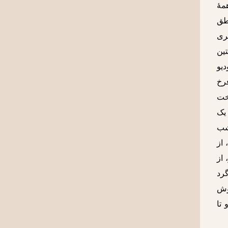
همۀ
اطق
ری
تین
دیو
فرخ
خت
یک
 شب
 از
 از
رد
وش
 تا