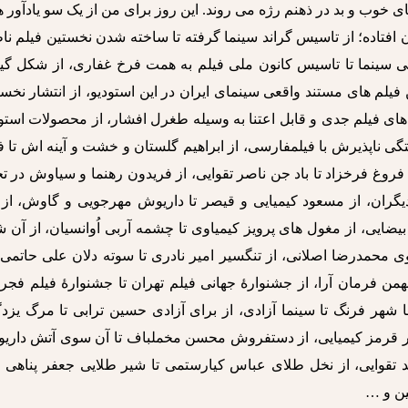
های خوب و بد در ذهنم رژه می روند. این روز برای من از یک سو یادآور 
 افتاده؛ از تاسیس گراند سینما گرفته تا ساخته شدن نخستین فیلم ن
ستی سینما تا تاسیس کانون ملی فیلم به همت فرخ غفاری، از شکل گی
یلم های مستند واقعی سینمای ایران در این استودیو، از انتشار نخس
ای فیلم جدی و قابل اعتنا به وسیله طغرل افشار، از محصولات استو
ی ناپذیرش با فیلمفارسی، از ابراهیم گلستان و خشت و آینه اش تا 
وغ فرخزاد تا باد جن ناصر تقوایی، از فریدون رهنما و سیاوش در ت
یگران، از مسعود کیمیایی و قیصر تا داریوش مهرجویی و گاوش، از 
بیضایی، از مغول های پرویز کیمیاوی تا چشمه آربی اُوانسیان، از آن
 محمدرضا اصلانی، از تنگسیر امیر نادری تا سوته دلان علی حاتمی،
ن فرمان آرا، از جشنوارۀ جهانی فیلم تهران تا جشنوارۀ فیلم فجر،
شهر فرنگ تا سینما آزادی، از برای آزادی حسین ترابی تا مرگ یزدگ
خطر قرمز کیمیایی، از دستفروش محسن مخملباف تا آن سوی آتش داری
د تقوایی، از نخل طلای عباس کیارستمی تا شیر طلایی جعفر پناهی و
ین و …