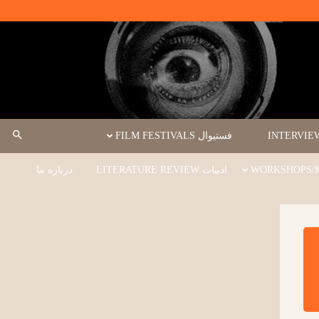
فستیوال FILM FESTIVALS
ادبیات LITERATURE REVIEW
درباره ما