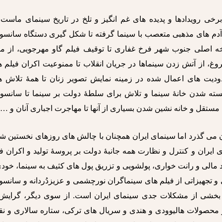
برخی رویدادها و پدیده های غم انگیز و تلخ در تاریخ سینمای ماست؛
آدم های مذهبی متعصب با سینما گرفته تا شکل گیری دستگاه سانسور
خه اصلی جنوب شهر فرخ غفاری تا توقیف فیلم گاو مهرجویی، از م
وغ، از آتش زدن سینماها در جریان انقلاب تا ممنوعیت اکران فیلم 
ودیت های اعمال شده در زمینه نمایش تصویر زنان تا همۀ تلاش ه
بسته شدن خانۀ سینما و تلاش برای سلطۀ دولت بر سینما تا سانسور
 مستقل و خانه نشین شدن بسیاری از آنها تا مهاجرت اجباری آنان و …
ان می گذرد اما سینمای ایران همچنان با چالش های روزهای نخستین 
ایران و کنترل و نظارت همه جانبۀ دولت بر پروسۀ تولید و اکران ف
د مالی و رانت خواری، پولشویی و تزریق پول های کثیف به سینما، خود
 تجهیزاتی از فیلم های سینماگران نورچشمی و عزیزدُردانه و سانسو
 بخشی از مشکلات جدی سینمای ایران است. از سوی دیگر، گرایش 
ز محصولات هالیوودی و هندی و سریال های ترکی، ستاره سالاری و ن