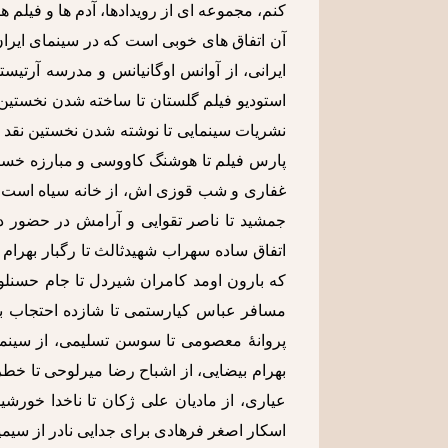
کنم، مجموعه ای از رویدادها، آدم ها و فیلم 
آن اتفاق های خوبی است که در سینمای ایران
ایرانی، از آوانس اوگانیانس و مدرسه آرتی
استودیو فیلم گلستان تا ساخته شدن نخستین ف
نشریات سینمایی تا نوشته شدن نخستین نقد ه
پارس فیلم تا هوشنگ کاووسی و مبارزه خستگ
غفاری و شب قوزی اش، از خانه سیاه است فر
جمشید تا ناصر تقوایی و آرامش در حضور د
اتفاق ساده سهراب شهیدثالث تا رگبار بهرام 
که بارون اومد کامران شیردل تا جام حسنلوی
مسافر عباس کیارستمی تا شازده احتجاب بهم
پروانۀ معصومی تا سوسن تسلیمی، از سینما 
بهرام بیضایی، از اشباح رضا میرلوحی تا 
عیاری، از مادیان علی ژکان تا ناخدا خورشی
اسکار اصغر فرهادی برای جدایی نادر از سیم