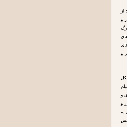
 از
 و
رگ
های
ای
 و
شکل
یلم
ی و
ر و
به
قش