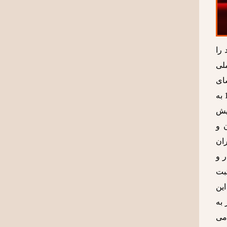
 را
لی
 تماشای
دستگاه سینماتوگراف برادران لومیر در پاریس رفت. همچنین شاه قاجار و مشاور سینمایی او در روز 23 مرداد 1279 به
ایش
 و
ران
 و
بت
این
 به
 می